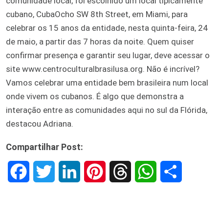
comunidade local, foi escolhido um local tipicamente
cubano, CubaOcho SW 8th Street, em Miami, para
celebrar os 15 anos da entidade, nesta quinta-feira, 24
de maio, a partir das 7 horas da noite. Quem quiser
confirmar presença e garantir seu lugar, deve acessar o
site www.centroculturalbrasilusa.org. Não é incrível?
Vamos celebrar uma entidade bem brasileira num local
onde vivem os cubanos. É algo que demonstra a
interação entre as comunidades aqui no sul da Flórida,
destacou Adriana.
Compartilhar Post:
F
T
L
P
T
W
S
a
w
i
i
h
h
h
c
i
n
n
r
a
a