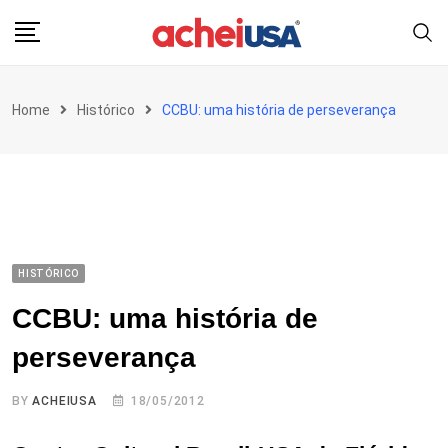
Skip
to
content
Home
Histórico
CCBU: uma história de perseverança
HISTÓRICO
CCBU: uma história de
perseverança
BY
ACHEIUSA
18/05/2012