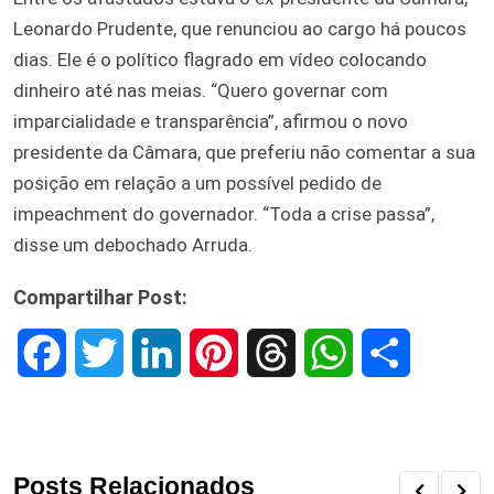
Leonardo Prudente, que renunciou ao cargo há poucos
dias. Ele é o político flagrado em vídeo colocando
dinheiro até nas meias. “Quero governar com
imparcialidade e transparência”, afirmou o novo
presidente da Câmara, que preferiu não comentar a sua
posição em relação a um possível pedido de
impeachment do governador. “Toda a crise passa”,
disse um debochado Arruda.
Compartilhar Post:
F
T
L
P
T
W
S
a
w
i
i
h
h
h
c
i
n
n
r
a
a
Posts Relacionados