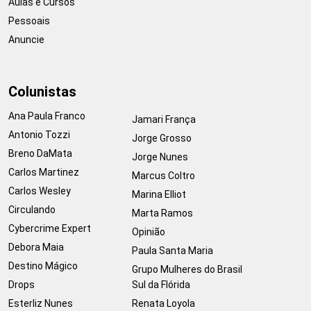
Aulas e Cursos
Pessoais
Anuncie
Colunistas
Ana Paula Franco
Jamari França
Antonio Tozzi
Jorge Grosso
Breno DaMata
Jorge Nunes
Carlos Martinez
Marcus Coltro
Carlos Wesley
Marina Elliot
Circulando
Marta Ramos
Cybercrime Expert
Opinião
Debora Maia
Paula Santa Maria
Destino Mágico
Grupo Mulheres do Brasil
Drops
Sul da Flórida
Esterliz Nunes
Renata Loyola