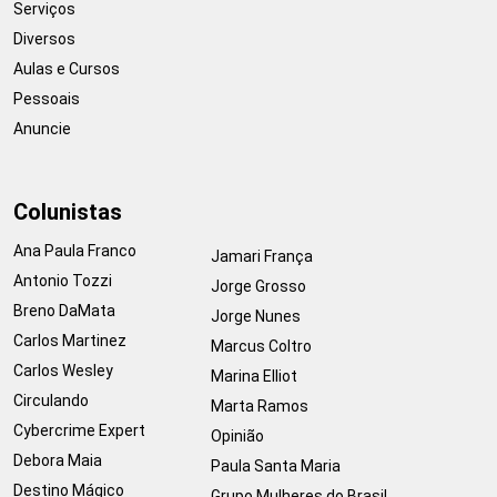
Serviços
Diversos
Aulas e Cursos
Pessoais
Anuncie
Colunistas
Ana Paula Franco
Jamari França
Antonio Tozzi
Jorge Grosso
Breno DaMata
Jorge Nunes
Carlos Martinez
Marcus Coltro
Carlos Wesley
Marina Elliot
Circulando
Marta Ramos
Cybercrime Expert
Opinião
Debora Maia
Paula Santa Maria
Destino Mágico
Grupo Mulheres do Brasil