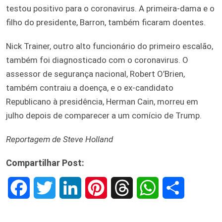
testou positivo para o coronavirus. A primeira-dama e o
filho do presidente, Barron, também ficaram doentes.
Nick Trainer, outro alto funcionário do primeiro escalão,
também foi diagnosticado com o coronavirus. O
assessor de segurança nacional, Robert O’Brien,
também contraiu a doença, e o ex-candidato
Republicano à presidência, Herman Cain, morreu em
julho depois de comparecer a um comício de Trump.
Reportagem de Steve Holland
Compartilhar Post:
F
T
L
P
T
W
S
a
w
i
i
h
h
h