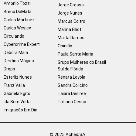
Antonio Tozzi
Jorge Grosso
Breno DaMata
Jorge Nunes
Carlos Martinez
Marcus Coltro
Carlos Wesley
Marina Elliot
Circulando
Marta Ramos
Cybercrime Expert
Opinião
Debora Maia
Paula Santa Maria
Destino Mágico
Grupo Mulheres do Brasil
Drops
Sul da Flórida
Esterliz Nunes
Renata Loyola
Franz Valla
Sandra Colicino
Gabriela Egito
Taiara Desirée
Ida Sem Volta
Tatiana Cesso
Imigração Em Dia
© 2025 AcheiUSA.