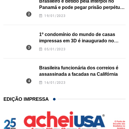
Brasileiro é detido pela Interpol no
Panamá e pode pegar prisão perpétua
nos EUA
19/01/2023
1º condomínio do mundo de casas
impressas em 3D é inaugurado no
Texas
05/01/2023
Brasileira funcionária dos correios é
assassinada a facadas na Califórnia
16/01/2023
EDIÇÃO IMPRESSA