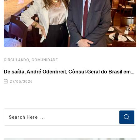
k
n
s
p
t
,
CIRCULANDO
COMUNIDADE
De saída, André Odenbreit, Cônsul-Geral do Brasil em...
27/05/2026