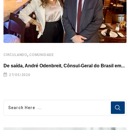
k
n
s
p
t
,
CIRCULANDO
COMUNIDADE
De saída, André Odenbreit, Cônsul-Geral do Brasil em...
27/05/2026