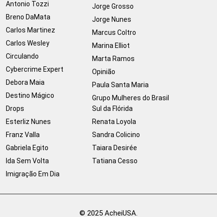
Antonio Tozzi
Jorge Grosso
Breno DaMata
Jorge Nunes
Carlos Martinez
Marcus Coltro
Carlos Wesley
Marina Elliot
Circulando
Marta Ramos
Cybercrime Expert
Opinião
Debora Maia
Paula Santa Maria
Destino Mágico
Grupo Mulheres do Brasil
Drops
Sul da Flórida
Esterliz Nunes
Renata Loyola
Franz Valla
Sandra Colicino
Gabriela Egito
Taiara Desirée
Ida Sem Volta
Tatiana Cesso
Imigração Em Dia
© 2025 AcheiUSA.