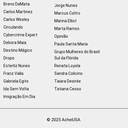
Breno DaMata
Jorge Nunes
Carlos Martinez
Marcus Coltro
Carlos Wesley
Marina Elliot
Circulando
Marta Ramos
Cybercrime Expert
Opinião
Debora Maia
Paula Santa Maria
Destino Mágico
Grupo Mulheres do Brasil
Drops
Sul da Flórida
Esterliz Nunes
Renata Loyola
Franz Valla
Sandra Colicino
Gabriela Egito
Taiara Desirée
Ida Sem Volta
Tatiana Cesso
Imigração Em Dia
© 2025 AcheiUSA.