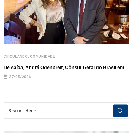
k
n
s
p
t
,
CIRCULANDO
COMUNIDADE
De saída, André Odenbreit, Cônsul-Geral do Brasil em...
27/05/2026