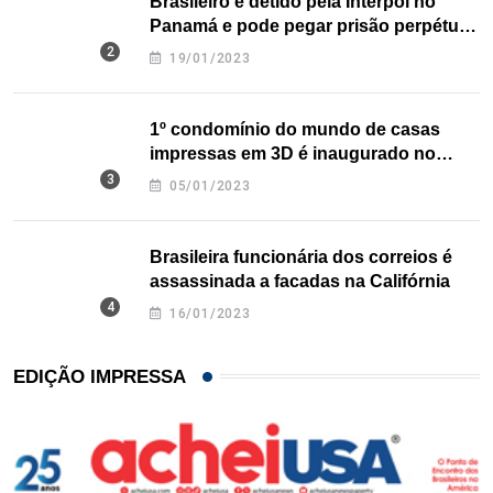
Brasileiro é detido pela Interpol no
Panamá e pode pegar prisão perpétua
nos EUA
19/01/2023
1º condomínio do mundo de casas
impressas em 3D é inaugurado no
Texas
05/01/2023
Brasileira funcionária dos correios é
assassinada a facadas na Califórnia
16/01/2023
EDIÇÃO IMPRESSA