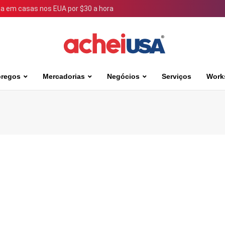
 em casas nos EUA por $30 a hora
regos
Mercadorias
Negócios
Serviços
Work