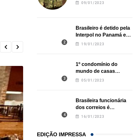
revela onde deixou o
09/01/2023
corpo
Brasileiro é detido pela
Interpol no Panamá e
pode pegar prisão
19/01/2023
perpétua nos EUA
1º condomínio do
,
mundo de casas
CIRCULANDO
COMUNIDADE
impressas em 3D é
05/01/2023
Circulando
inaugurado no Texas
24/03/2023
Brasileira funcionária
dos correios é
assassinada a facadas
16/01/2023
na Califórnia
EDIÇÃO IMPRESSA