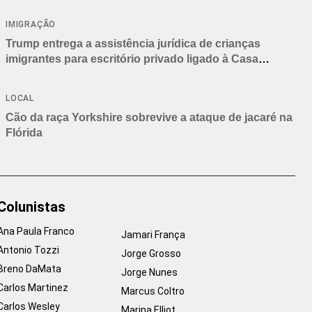
IMIGRAÇÃO
Trump entrega a assistência jurídica de crianças
imigrantes para escritório privado ligado à Casa
Branca
LOCAL
Cão da raça Yorkshire sobrevive a ataque de jacaré na
Flórida
Colunistas
Ana Paula Franco
Jamari França
Antonio Tozzi
Jorge Grosso
Breno DaMata
Jorge Nunes
Carlos Martinez
Marcus Coltro
Carlos Wesley
Marina Elliot