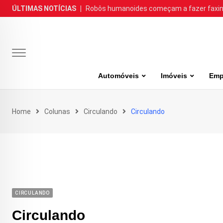
Skip
ÚLTIMAS NOTÍCIAS
|
Robôs humanoides começam a fazer faxina
to
content
Automóveis
Imóveis
Emp
Home
Colunas
Circulando
Circulando
CIRCULANDO
Circulando