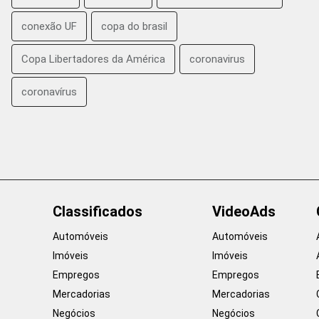
conexão UF
copa do brasil
Copa Libertadores da América
coronavirus
coronavírus
Classificados
VideoAds
Automóveis
Automóveis
Imóveis
Imóveis
Empregos
Empregos
Mercadorias
Mercadorias
Negócios
Negócios