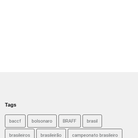
Tags
baccf
bolsonaro
BRAFF
brasil
brasileiros
brasileirão
campeonato brasileiro