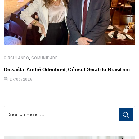
k
n
s
p
t
,
CIRCULANDO
COMUNIDADE
De saída, André Odenbreit, Cônsul-Geral do Brasil em...
27/05/2026