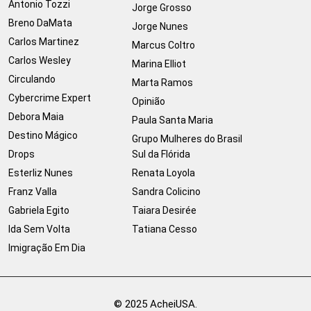
Antonio Tozzi
Jorge Grosso
Breno DaMata
Jorge Nunes
Carlos Martinez
Marcus Coltro
Carlos Wesley
Marina Elliot
Circulando
Marta Ramos
Cybercrime Expert
Opinião
Debora Maia
Paula Santa Maria
Destino Mágico
Grupo Mulheres do Brasil
Drops
Sul da Flórida
Esterliz Nunes
Renata Loyola
Franz Valla
Sandra Colicino
Gabriela Egito
Taiara Desirée
Ida Sem Volta
Tatiana Cesso
Imigração Em Dia
© 2025 AcheiUSA.