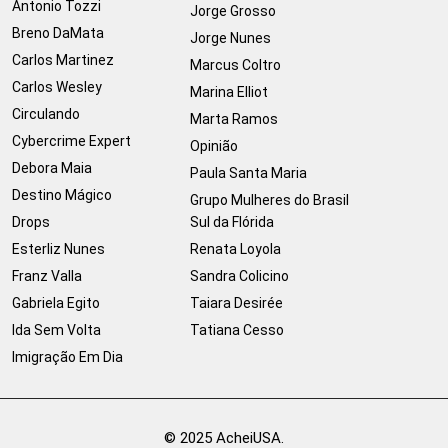
Antonio Tozzi
Jorge Grosso
Breno DaMata
Jorge Nunes
Carlos Martinez
Marcus Coltro
Carlos Wesley
Marina Elliot
Circulando
Marta Ramos
Cybercrime Expert
Opinião
Debora Maia
Paula Santa Maria
Destino Mágico
Grupo Mulheres do Brasil
Drops
Sul da Flórida
Esterliz Nunes
Renata Loyola
Franz Valla
Sandra Colicino
Gabriela Egito
Taiara Desirée
Ida Sem Volta
Tatiana Cesso
Imigração Em Dia
© 2025 AcheiUSA.