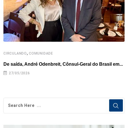
k
n
s
p
t
,
CIRCULANDO
COMUNIDADE
De saída, André Odenbreit, Cônsul-Geral do Brasil em...
27/05/2026