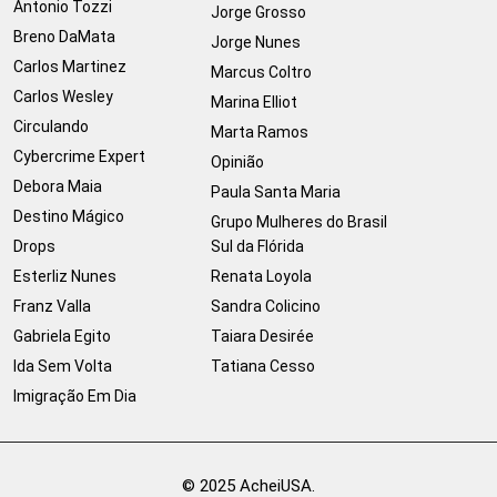
Antonio Tozzi
Jorge Grosso
Breno DaMata
Jorge Nunes
Carlos Martinez
Marcus Coltro
Carlos Wesley
Marina Elliot
Circulando
Marta Ramos
Cybercrime Expert
Opinião
Debora Maia
Paula Santa Maria
Destino Mágico
Grupo Mulheres do Brasil
Drops
Sul da Flórida
Esterliz Nunes
Renata Loyola
Franz Valla
Sandra Colicino
Gabriela Egito
Taiara Desirée
Ida Sem Volta
Tatiana Cesso
Imigração Em Dia
© 2025 AcheiUSA.