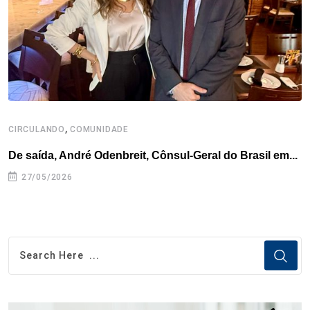
k
n
s
p
t
,
CIRCULANDO
COMUNIDADE
De saída, André Odenbreit, Cônsul-Geral do Brasil em...
27/05/2026