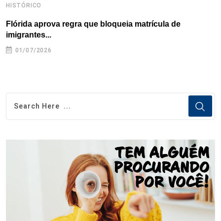
HISTÓRICO
H
Flórida aprova regra que bloqueia matrícula de
A
imigrantes...
01/07/2026