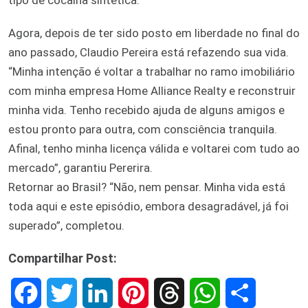
Agora, depois de ter sido posto em liberdade no final do
ano passado, Claudio Pereira está refazendo sua vida.
“Minha intenção é voltar a trabalhar no ramo imobiliário
com minha empresa Home Alliance Realty e reconstruir
minha vida. Tenho recebido ajuda de alguns amigos e
estou pronto para outra, com consciência tranquila.
Afinal, tenho minha licença válida e voltarei com tudo ao
mercado”, garantiu Pererira.
Retornar ao Brasil? “Não, nem pensar. Minha vida está
toda aqui e este episódio, embora desagradável, já foi
superado”, completou.
Compartilhar Post:
F
T
L
P
T
W
S