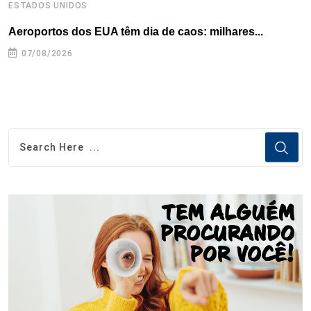
ESTADOS UNIDOS
I
Aeroportos dos EUA têm dia de caos: milhares...
T
n
07/08/2026