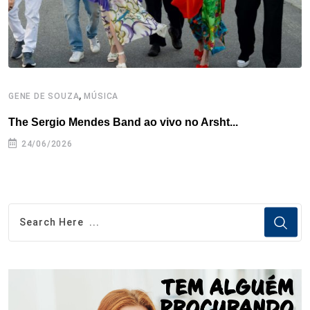
t
,
GENE DE SOUZA
MÚSICA
G
The Sergio Mendes Band ao vivo no Arsht...
F
24/06/2026