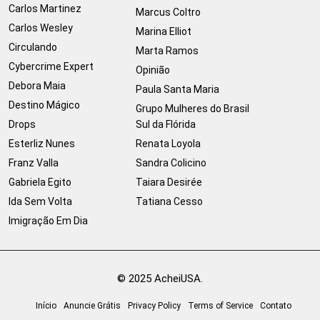
Carlos Martinez
Marcus Coltro
Carlos Wesley
Marina Elliot
Circulando
Marta Ramos
Cybercrime Expert
Opinião
Debora Maia
Paula Santa Maria
Destino Mágico
Grupo Mulheres do Brasil
Drops
Sul da Flórida
Esterliz Nunes
Renata Loyola
Franz Valla
Sandra Colicino
Gabriela Egito
Taiara Desirée
Ida Sem Volta
Tatiana Cesso
Imigração Em Dia
© 2025 AcheiUSA.
Início
Anuncie Grátis
Privacy Policy
Terms of Service
Contato