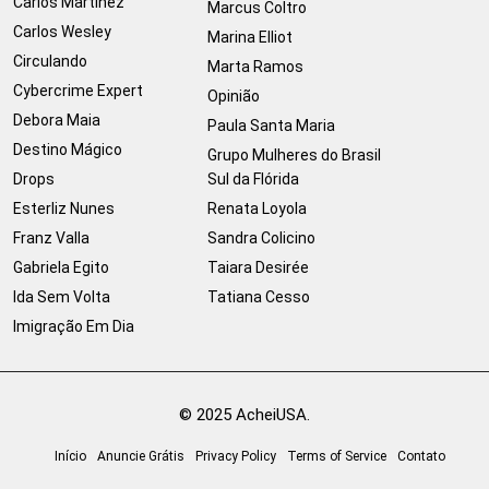
Carlos Martinez
Marcus Coltro
Carlos Wesley
Marina Elliot
Circulando
Marta Ramos
Cybercrime Expert
Opinião
Debora Maia
Paula Santa Maria
Destino Mágico
Grupo Mulheres do Brasil
Drops
Sul da Flórida
Esterliz Nunes
Renata Loyola
Franz Valla
Sandra Colicino
Gabriela Egito
Taiara Desirée
Ida Sem Volta
Tatiana Cesso
Imigração Em Dia
© 2025 AcheiUSA.
Início
Anuncie Grátis
Privacy Policy
Terms of Service
Contato