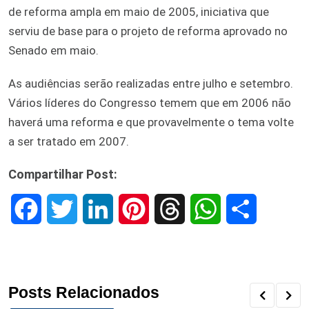
de reforma ampla em maio de 2005, iniciativa que
serviu de base para o projeto de reforma aprovado no
Senado em maio.
As audiências serão realizadas entre julho e setembro.
Vários líderes do Congresso temem que em 2006 não
haverá uma reforma e que provavelmente o tema volte
a ser tratado em 2007.
Compartilhar Post:
F
T
L
P
T
W
S
a
w
i
i
h
h
h
c
i
n
n
r
a
a
Posts Relacionados
e
t
k
t
e
t
r