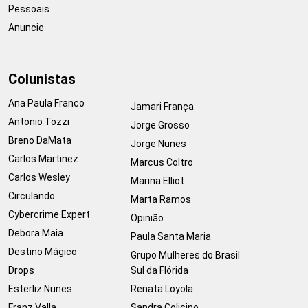
Pessoais
Anuncie
Colunistas
Ana Paula Franco
Jamari França
Antonio Tozzi
Jorge Grosso
Breno DaMata
Jorge Nunes
Carlos Martinez
Marcus Coltro
Carlos Wesley
Marina Elliot
Circulando
Marta Ramos
Cybercrime Expert
Opinião
Debora Maia
Paula Santa Maria
Destino Mágico
Grupo Mulheres do Brasil
Drops
Sul da Flórida
Esterliz Nunes
Renata Loyola
Franz Valla
Sandra Colicino