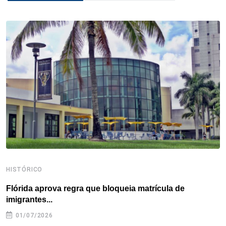
b
t
e
e
a
s
e
o
e
d
r
d
A
o
r
I
e
s
p
k
n
s
p
t
HISTÓRICO
H
Flórida aprova regra que bloqueia matrícula de
A
imigrantes...
01/07/2026