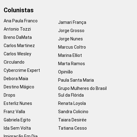
Colunistas
Ana Paula Franco
Jamari França
Antonio Tozzi
Jorge Grosso
Breno DaMata
Jorge Nunes
Carlos Martinez
Marcus Coltro
Carlos Wesley
Marina Elliot
Circulando
Marta Ramos
Cybercrime Expert
Opinião
Debora Maia
Paula Santa Maria
Destino Mágico
Grupo Mulheres do Brasil
Drops
Sul da Flórida
Esterliz Nunes
Renata Loyola
Franz Valla
Sandra Colicino
Gabriela Egito
Taiara Desirée
Ida Sem Volta
Tatiana Cesso
Imigração Em Dia