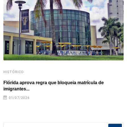
o
r
I
e
s
p
k
n
s
p
t
HISTÓRICO
H
Flórida aprova regra que bloqueia matrícula de
A
imigrantes...
01/07/2026