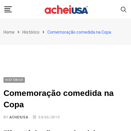
Skip
to
content
Home
Histórico
Comemoração comedida na Copa
HISTÓRICO
Comemoração comedida na
Copa
BY
ACHEIUSA
04/06/2010