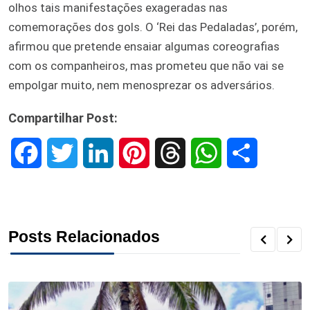
olhos tais manifestações exageradas nas
comemorações dos gols. O ‘Rei das Pedaladas’, porém,
afirmou que pretende ensaiar algumas coreografias
com os companheiros, mas prometeu que não vai se
empolgar muito, nem menosprezar os adversários.
Compartilhar Post:
F
T
L
P
T
W
S
a
w
i
i
h
h
h
c
i
n
n
r
a
a
Posts Relacionados
e
t
k
t
e
t
r
b
t
e
e
a
s
e
o
e
d
r
d
A