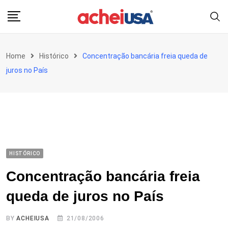
Skip
to
content
Home
Histórico
Concentração bancária freia queda de
juros no País
HISTÓRICO
Concentração bancária freia
queda de juros no País
BY
ACHEIUSA
21/08/2006