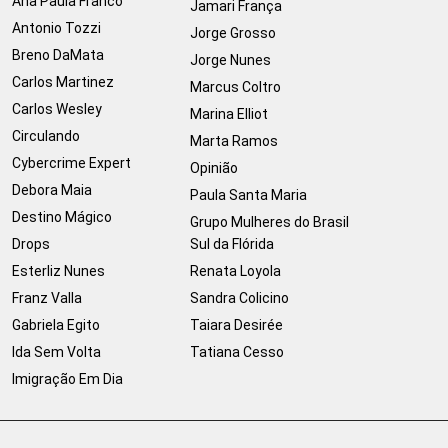
Ana Paula Franco
Jamari França
Antonio Tozzi
Jorge Grosso
Breno DaMata
Jorge Nunes
Carlos Martinez
Marcus Coltro
Carlos Wesley
Marina Elliot
Circulando
Marta Ramos
Cybercrime Expert
Opinião
Debora Maia
Paula Santa Maria
Destino Mágico
Grupo Mulheres do Brasil
Drops
Sul da Flórida
Esterliz Nunes
Renata Loyola
Franz Valla
Sandra Colicino
Gabriela Egito
Taiara Desirée
Ida Sem Volta
Tatiana Cesso
Imigração Em Dia