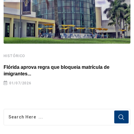
k
n
s
p
t
HISTÓRICO
H
Flórida aprova regra que bloqueia matrícula de
A
imigrantes...
01/07/2026