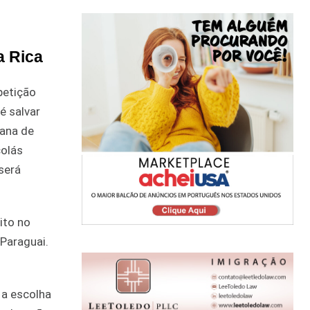
a Rica
petição
é salvar
cana de
colás
será
ito no
 Paraguai.
 a escolha