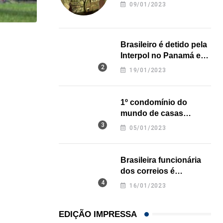
revela onde deixou o
09/01/2023
corpo
HISTÓRICO
Brasileiro é detido pela
Interpol no Panamá e
Açaí é reconhecido oficialmente como fruto brasi
pode pegar prisão
19/01/2023
perpétua nos EUA
21/01/2026
1º condomínio do
mundo de casas
impressas em 3D é
05/01/2023
inaugurado no Texas
Brasileira funcionária
dos correios é
assassinada a facadas
16/01/2023
na Califórnia
EDIÇÃO IMPRESSA