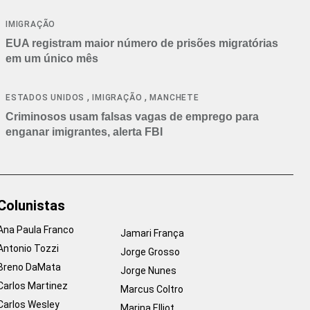
IMIGRAÇÃO
EUA registram maior número de prisões migratórias
em um único mês
,
,
ESTADOS UNIDOS
IMIGRAÇÃO
MANCHETE
Criminosos usam falsas vagas de emprego para
enganar imigrantes, alerta FBI
Colunistas
Ana Paula Franco
Jamari França
Antonio Tozzi
Jorge Grosso
Breno DaMata
Jorge Nunes
Carlos Martinez
Marcus Coltro
Carlos Wesley
Marina Elliot