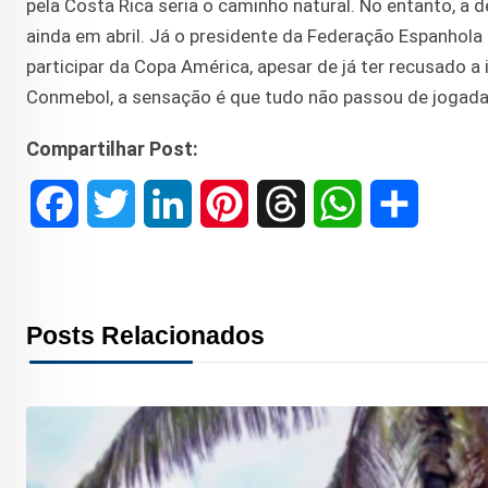
pela Costa Rica seria o caminho natural. No entanto, a
ainda em abril. Já o presidente da Federação Espanhola 
participar da Copa América, apesar de já ter recusado a
Conmebol, a sensação é que tudo não passou de jogada
Compartilhar Post:
F
T
L
P
T
W
S
a
w
i
i
h
h
h
c
i
n
n
r
a
a
Posts Relacionados
e
t
k
t
e
t
r
b
t
e
e
a
s
e
o
e
d
r
d
A