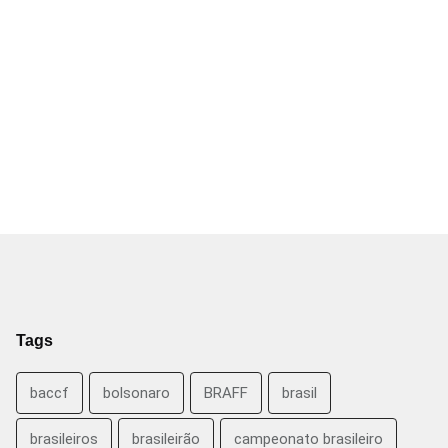
Tags
baccf
bolsonaro
BRAFF
brasil
brasileiros
brasileirão
campeonato brasileiro