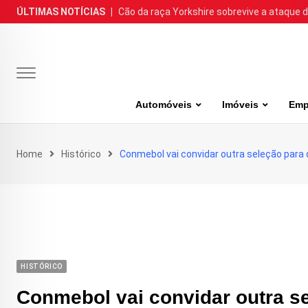
Skip
ÚLTIMAS NOTÍCIAS
|
Cão da raça Yorkshire sobrevive a ataque de
to
content
Automóveis
Imóveis
Emp
Home
Histórico
Conmebol vai convidar outra seleção para
HISTÓRICO
Conmebol vai convidar outra s