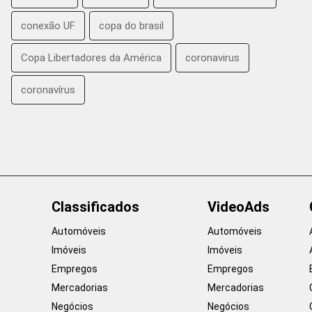
conexão UF
copa do brasil
Copa Libertadores da América
coronavirus
coronavírus
Classificados
VideoAds
Automóveis
Automóveis
Imóveis
Imóveis
Empregos
Empregos
Mercadorias
Mercadorias
Negócios
Negócios