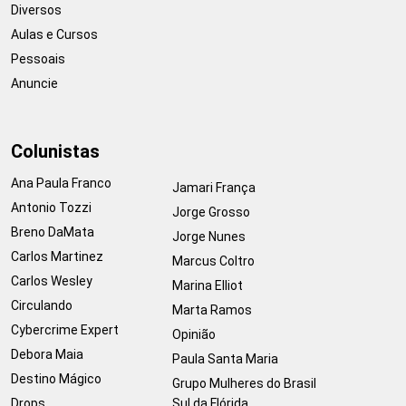
Diversos
Aulas e Cursos
Pessoais
Anuncie
Colunistas
Ana Paula Franco
Jamari França
Antonio Tozzi
Jorge Grosso
Breno DaMata
Jorge Nunes
Carlos Martinez
Marcus Coltro
Carlos Wesley
Marina Elliot
Circulando
Marta Ramos
Cybercrime Expert
Opinião
Debora Maia
Paula Santa Maria
Destino Mágico
Grupo Mulheres do Brasil
Drops
Sul da Flórida