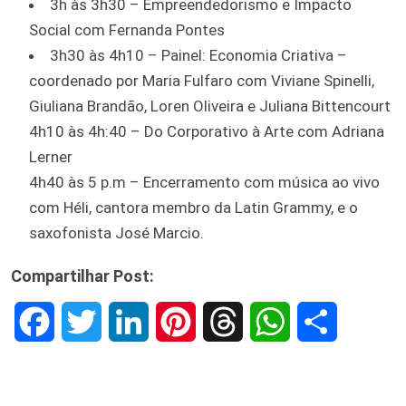
3h às 3h30 – Empreendedorismo e Impacto
Social com Fernanda Pontes
3h30 às 4h10 – Painel: Economia Criativa –
coordenado por Maria Fulfaro com Viviane Spinelli,
Giuliana Brandão, Loren Oliveira e Juliana Bittencourt
4h10 às 4h:40 – Do Corporativo à Arte com Adriana
Lerner
4h40 às 5 p.m – Encerramento com música ao vivo
com Héli, cantora membro da Latin Grammy, e o
saxofonista José Marcio.
Compartilhar Post:
F
T
L
P
T
W
S
a
w
i
i
h
h
h
c
i
n
n
r
a
a