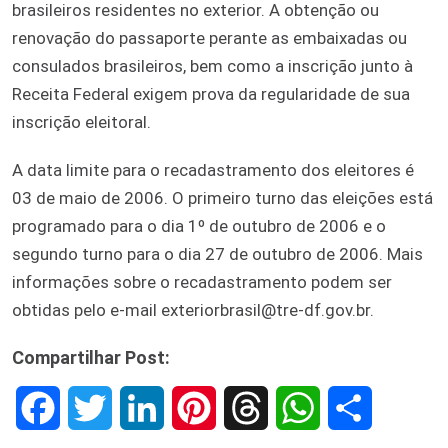
brasileiros residentes no exterior. A obtenção ou
renovação do passaporte perante as embaixadas ou
consulados brasileiros, bem como a inscrição junto à
Receita Federal exigem prova da regularidade de sua
inscrição eleitoral.
A data limite para o recadastramento dos eleitores é
03 de maio de 2006. O primeiro turno das eleições está
programado para o dia 1º de outubro de 2006 e o
segundo turno para o dia 27 de outubro de 2006. Mais
informações sobre o recadastramento podem ser
obtidas pelo e-mail exteriorbrasil@tre-df.gov.br.
Compartilhar Post:
F
T
L
P
T
W
S