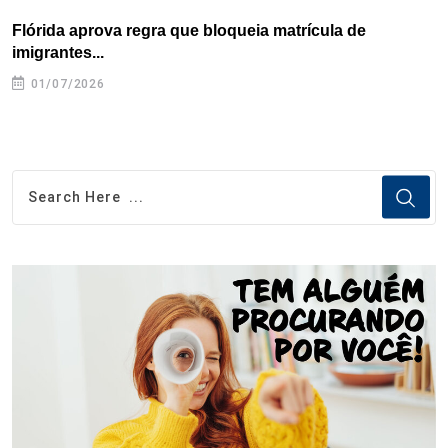
Flórida aprova regra que bloqueia matrícula de
A
imigrantes...
01/07/2026