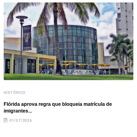
o
e
d
r
d
A
o
r
I
e
s
p
k
n
s
p
t
HISTÓRICO
H
Flórida aprova regra que bloqueia matrícula de
A
imigrantes...
01/07/2026