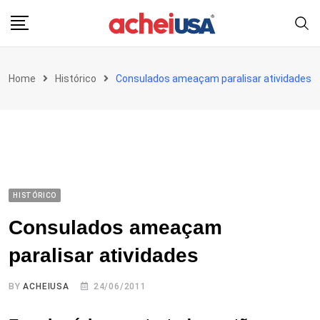
Skip
to
content
Home
Histórico
Consulados ameaçam paralisar atividades
HISTÓRICO
Consulados ameaçam
paralisar atividades
BY
ACHEIUSA
24/06/2011