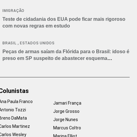
IMIGRAÇÃO
Teste de cidadania dos EUA pode ficar mais rigoroso
com novas regras em estudo
,
BRASIL
ESTADOS UNIDOS
Peças de armas saíam da Flórida para o Brasil: idoso é
preso em SP suspeito de abastecer esquema
criminoso
Colunistas
Ana Paula Franco
Jamari França
Antonio Tozzi
Jorge Grosso
Breno DaMata
Jorge Nunes
Carlos Martinez
Marcus Coltro
Carlos Wesley
Marina Elliot