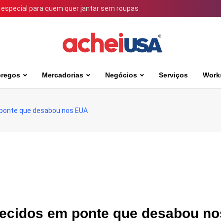
 especial para quem quer jantar sem roupas
regos
Mercadorias
Negócios
Serviços
Work
ponte que desabou nos EUA
ecidos em ponte que desabou no