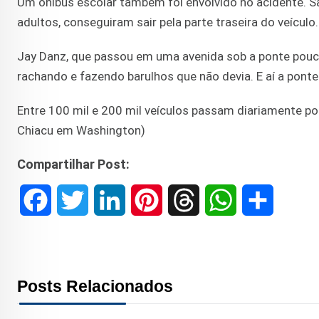
Um ônibus escolar também foi envolvido no acidente. S
adultos, conseguiram sair pela parte traseira do veícul
Jay Danz, que passou em uma avenida sob a ponte pouco
rachando e fazendo barulhos que não devia. E aí a po
Entre 100 mil e 200 mil veículos passam diariamente po
Chiacu em Washington)
Compartilhar Post:
F
T
L
P
T
W
S
a
w
i
i
h
h
h
c
i
n
n
r
a
a
Posts Relacionados
e
t
k
t
e
t
r