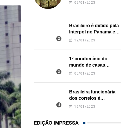
revela onde deixou o
09/01/2023
corpo
Brasileiro é detido pela
Interpol no Panamá e
pode pegar prisão
19/01/2023
perpétua nos EUA
1º condomínio do
mundo de casas
impressas em 3D é
05/01/2023
inaugurado no Texas
Brasileira funcionária
dos correios é
assassinada a facadas
16/01/2023
na Califórnia
EDIÇÃO IMPRESSA