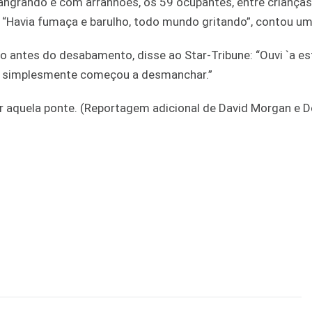
angrando e com arranhões, os 59 ocupantes, entre crianças
o. “Havia fumaça e barulho, todo mundo gritando”, contou u
 antes do desabamento, disse ao Star-Tribune: “Ouvi `a es
nte simplesmente começou a desmanchar.”
r aquela ponte. (Reportagem adicional de David Morgan e D