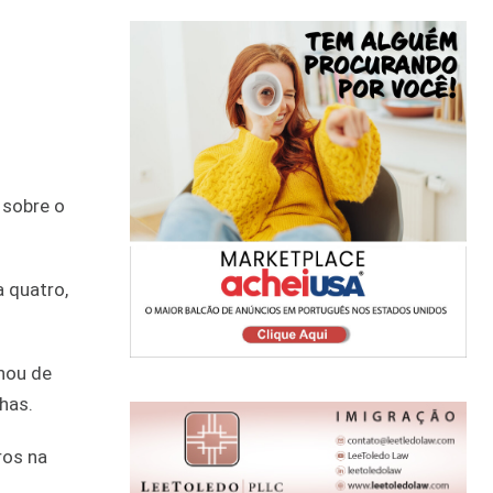
 sobre o
 quatro,
nou de
has.
ros na