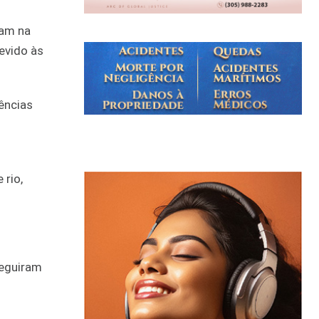
vam na
evido às
ências
 rio,
seguiram