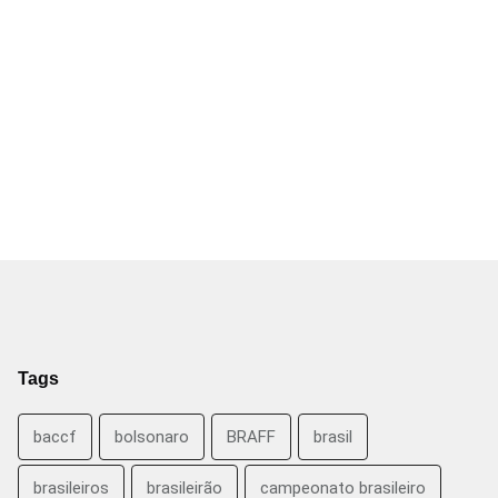
Tags
baccf
bolsonaro
BRAFF
brasil
brasileiros
brasileirão
campeonato brasileiro