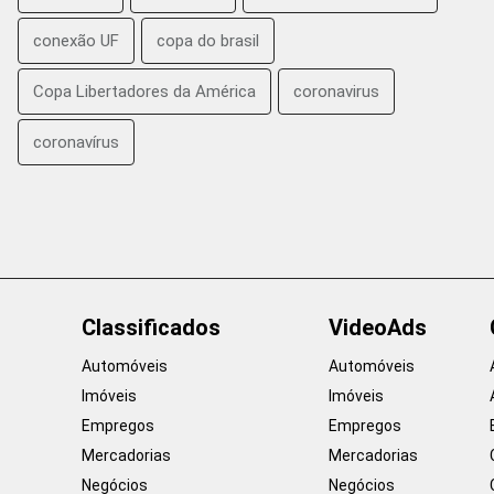
conexão UF
copa do brasil
Copa Libertadores da América
coronavirus
coronavírus
Classificados
VideoAds
Automóveis
Automóveis
Imóveis
Imóveis
Empregos
Empregos
Mercadorias
Mercadorias
Negócios
Negócios