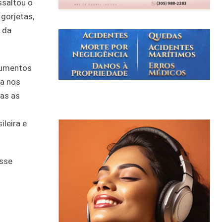
ssaltou o
 gorjetas,
 da
cumentos
da nos
mas as
ileira e
esse