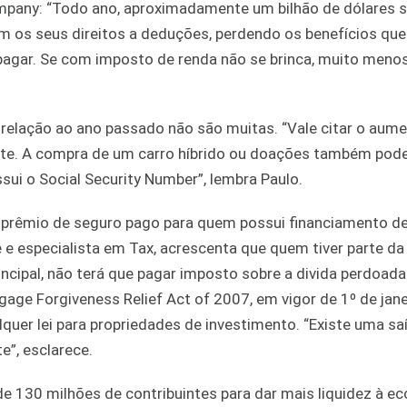
Company: “Todo ano, aproximadamente um bilhão de dólares 
m os seus direitos a deduções, perdendo os benefícios que
agar. Se com imposto de renda não se brinca, muito meno
elação ao ano passado não são muitas. “Vale citar o aume
ente. A compra de um carro híbrido ou doações também po
ui o Social Security Number”, lembra Paulo.
o prêmio de seguro pago para quem possui financiamento d
e especialista em Tax, acrescenta que quem tiver parte da 
incipal, não terá que pagar imposto sobre a divida perdoada
tgage Forgiveness Relief Act of 2007, em vigor de 1º de jane
uer lei para propriedades de investimento. “Existe uma sa
”, esclarece.
e 130 milhões de contribuintes para dar mais liquidez à e