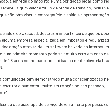
ção, a entrega do imposto é uma obrigação legal, como re
ecebeu algum valor a título de renda de trabalho, inclusive
s que não têm vínculo empregatício a saída é a apresentação
José Eduardo Jaccoud, destaca a importância de que os do
m alguma empresa especializada em impostos e regulariza
a declaração através de um software baixado na Internet, 
ato num primeiro momento pode sair muito caro em caso de
ia de 13 anos no mercado, possui basicamente clientela bras
N.
que a comunidade tem demonstrado muita conscientização n
no escritório aumentou muito em relação ao ano passado,
nte”.
déia de que esse tipo de serviço deve ser feito por pessoas