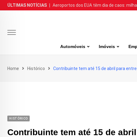
Skip
ÚLTIMAS NOTÍCIAS
|
Aeroportos dos EUA têm dia de caos: milh
to
content
Automóveis
Imóveis
Emp
Home
Histórico
Contribuinte tem até 15 de abril para entr
HISTÓRICO
Contribuinte tem até 15 de abri