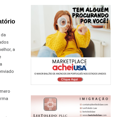
atório
 da
tados
elhor, a
e
da
enviado
número
forma