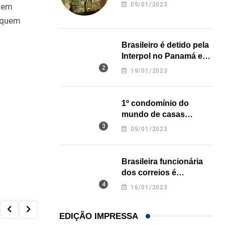
revela onde deixou o
09/01/2023
quem
corpo
a quem
Brasileiro é detido pela
Interpol no Panamá e
pode pegar prisão
19/01/2023
perpétua nos EUA
1º condomínio do
mundo de casas
impressas em 3D é
05/01/2023
inaugurado no Texas
Brasileira funcionária
dos correios é
assassinada a facadas
16/01/2023
na Califórnia
EDIÇÃO IMPRESSA