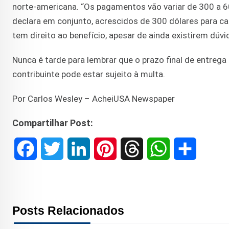
norte-americana. “Os pagamentos vão variar de 300 a 6
declara em conjunto, acrescidos de 300 dólares para ca
tem direito ao benefício, apesar de ainda existirem dúv
Nunca é tarde para lembrar que o prazo final de entrega 
contribuinte pode estar sujeito à multa.
Por Carlos Wesley – AcheiUSA Newspaper
Compartilhar Post:
F
T
L
P
T
W
S
a
w
i
i
h
h
h
c
i
n
n
r
a
a
Posts Relacionados
e
t
k
t
e
t
r