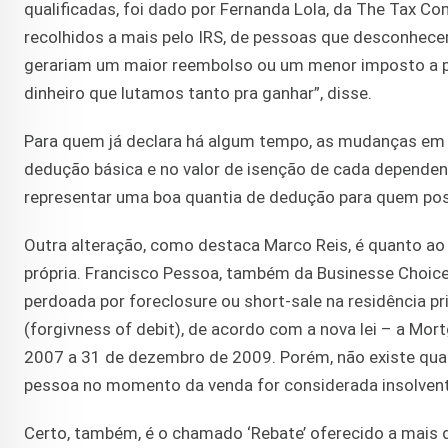
qualificadas, foi dado por Fernanda Lola, da The Tax 
recolhidos a mais pelo IRS, de pessoas que desconhece
gerariam um maior reembolso ou um menor imposto a p
dinheiro que lutamos tanto pra ganhar”, disse.
Para quem já declara há algum tempo, as mudanças em r
dedução básica e no valor de isenção de cada depend
representar uma boa quantia de dedução para quem poss
Outra alteração, como destaca Marco Reis, é quanto a
própria. Francisco Pessoa, também da Businesse Choice 
perdoada por foreclosure ou short-sale na residência pr
(forgivness of debit), de acordo com a nova lei – a Mor
2007 a 31 de dezembro de 2009. Porém, não existe qualq
pessoa no momento da venda for considerada insolvente
Certo, também, é o chamado ‘Rebate’ oferecido a mais d