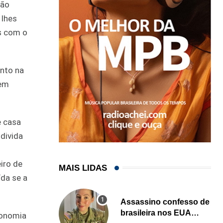
são
 lhes
s com o
nto na
dem
e casa
divida
iro de
MAIS LIDAS
ída se a
Assassino confesso de
brasileira nos EUA
conomia