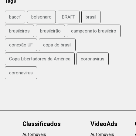
Tags
baccf
bolsonaro
BRAFF
brasil
brasileiros
brasileirão
campeonato brasileiro
conexão UF
copa do brasil
Copa Libertadores da América
coronavirus
coronavírus
Classificados
VideoAds
Automóveis
Automóveis