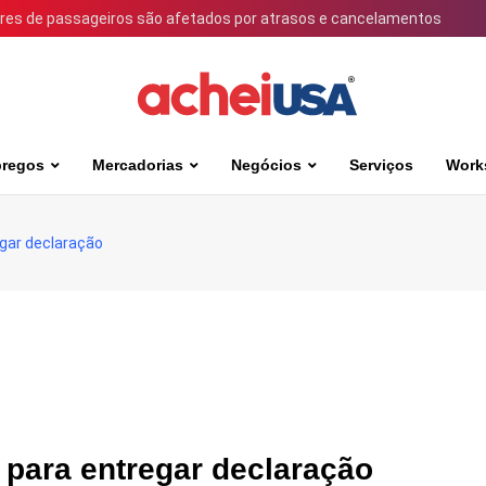
ares de passageiros são afetados por atrasos e cancelamentos
regos
Mercadorias
Negócios
Serviços
Work
egar declaração
l para entregar declaração