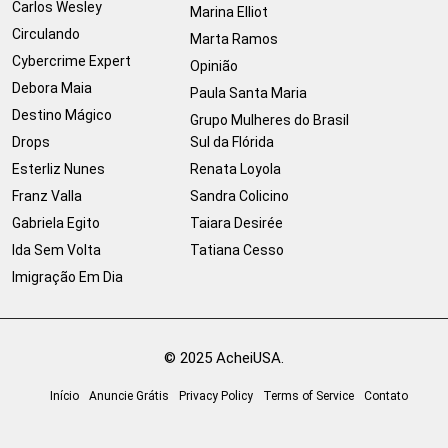
Carlos Wesley
Marina Elliot
Circulando
Marta Ramos
Cybercrime Expert
Opinião
Debora Maia
Paula Santa Maria
Destino Mágico
Grupo Mulheres do Brasil
Drops
Sul da Flórida
Esterliz Nunes
Renata Loyola
Franz Valla
Sandra Colicino
Gabriela Egito
Taiara Desirée
Ida Sem Volta
Tatiana Cesso
Imigração Em Dia
© 2025 AcheiUSA.
Início
Anuncie Grátis
Privacy Policy
Terms of Service
Contato