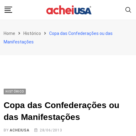
Skip
to
content
Home
Histórico
Copa das Confederações ou das
Manifestações
HISTÓRICO
Copa das Confederações ou
das Manifestações
BY
ACHEIUSA
28/06/2013