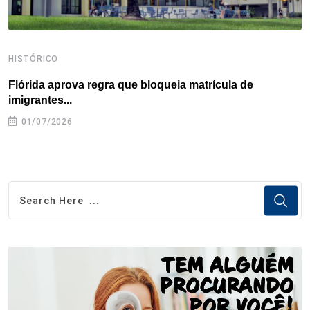
HISTÓRICO
H
Flórida aprova regra que bloqueia matrícula de
A
imigrantes...
01/07/2026