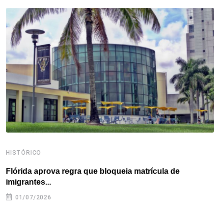
b
t
e
e
a
s
e
o
e
d
r
d
A
o
r
I
e
s
p
k
n
s
p
t
HISTÓRICO
H
Flórida aprova regra que bloqueia matrícula de
A
imigrantes...
01/07/2026