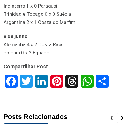
Inglaterra 1 x 0 Paraguai
Trinidad e Tobago 0 x 0 Suécia
Argentina 2 x 1 Costa do Marfim
9 de junho
Alemanha 4 x 2 Costa Rica
Polônia 0 x 2 Equador
Compartilhar Post:
F
T
L
P
T
W
S
a
w
i
i
h
h
h
c
i
n
n
r
a
a
Posts Relacionados
e
t
k
t
e
t
r