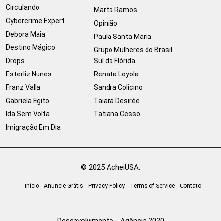
Circulando
Marta Ramos
Cybercrime Expert
Opinião
Debora Maia
Paula Santa Maria
Destino Mágico
Grupo Mulheres do Brasil
Drops
Sul da Flórida
Esterliz Nunes
Renata Loyola
Franz Valla
Sandra Colicino
Gabriela Egito
Taiara Desirée
Ida Sem Volta
Tatiana Cesso
Imigração Em Dia
© 2025 AcheiUSA.
Início
Anuncie Grátis
Privacy Policy
Terms of Service
Contato
Desenvolvimento - Agência 2020