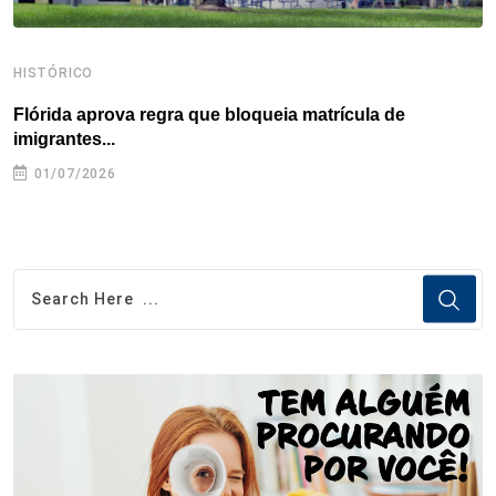
HISTÓRICO
H
Flórida aprova regra que bloqueia matrícula de
A
imigrantes...
01/07/2026