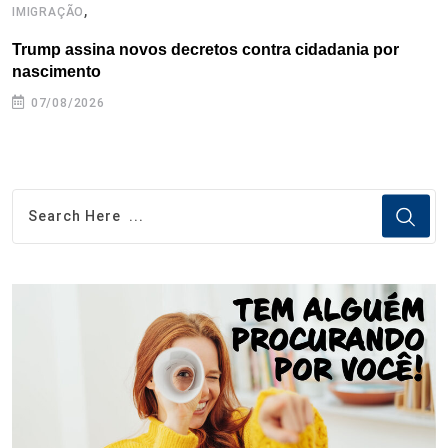
,
IMIGRAÇÃO
I
Trump assina novos decretos contra cidadania por
I
nascimento
07/08/2026