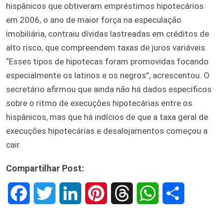
hispânicos que obtiveram empréstimos hipotecários
em 2006, o ano de maior força na especulação
imobiliária, contraiu dívidas lastreadas em créditos de
alto risco, que compreendem taxas de juros variáveis.
“Esses tipos de hipotecas foram promovidas focando
especialmente os latinos e os negros”, acrescentou. O
secretário afirmou que ainda não há dados específicos
sobre o ritmo de execuções hipotecárias entre os
hispânicos, mas que há indícios de que a taxa geral de
execuções hipotecárias e desalojamentos começou a
cair.
Compartilhar Post:
F
T
L
P
T
W
S
a
w
i
i
h
h
h