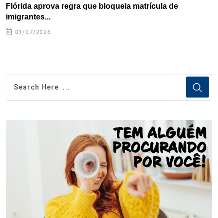
Flórida aprova regra que bloqueia matrícula de
A
imigrantes...
01/07/2026