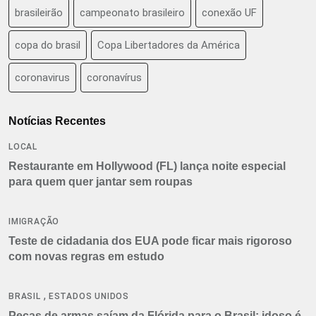
brasileirão
campeonato brasileiro
conexão UF
copa do brasil
Copa Libertadores da América
coronavirus
coronavírus
Notícias Recentes
LOCAL
Restaurante em Hollywood (FL) lança noite especial
para quem quer jantar sem roupas
IMIGRAÇÃO
Teste de cidadania dos EUA pode ficar mais rigoroso
com novas regras em estudo
,
BRASIL
ESTADOS UNIDOS
Peças de armas saíam da Flórida para o Brasil: idoso é