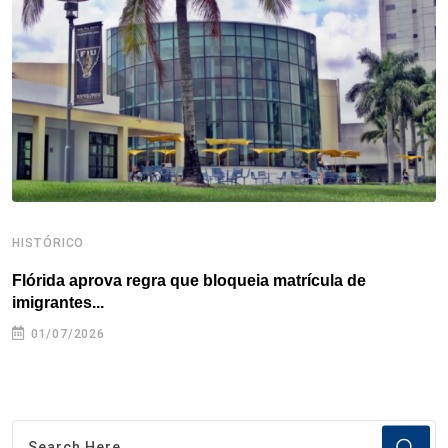
o
r
I
e
s
p
k
n
s
p
t
HISTÓRICO
H
Flórida aprova regra que bloqueia matrícula de
A
imigrantes...
01/07/2026