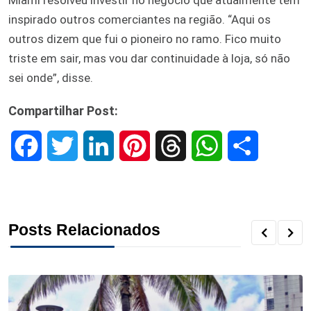
inspirado outros comerciantes na região. “Aqui os
outros dizem que fui o pioneiro no ramo. Fico muito
triste em sair, mas vou dar continuidade à loja, só não
sei onde”, disse.
Compartilhar Post:
F
T
L
P
T
W
S
a
w
i
i
h
h
h
c
i
n
n
r
a
a
Posts Relacionados
e
t
k
t
e
t
r
b
t
e
e
a
s
e
o
e
d
r
d
A