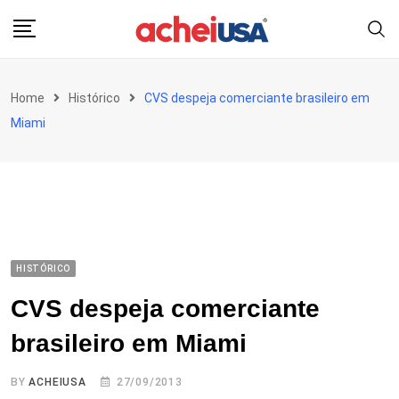
Skip
to
content
Home
Histórico
CVS despeja comerciante brasileiro em
Miami
HISTÓRICO
CVS despeja comerciante
brasileiro em Miami
BY
ACHEIUSA
27/09/2013