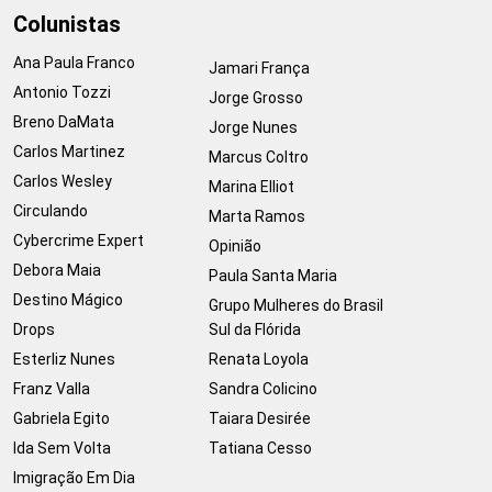
Colunistas
Ana Paula Franco
Jamari França
Antonio Tozzi
Jorge Grosso
Breno DaMata
Jorge Nunes
Carlos Martinez
Marcus Coltro
Carlos Wesley
Marina Elliot
Circulando
Marta Ramos
Cybercrime Expert
Opinião
Debora Maia
Paula Santa Maria
Destino Mágico
Grupo Mulheres do Brasil
Drops
Sul da Flórida
Esterliz Nunes
Renata Loyola
Franz Valla
Sandra Colicino
Gabriela Egito
Taiara Desirée
Ida Sem Volta
Tatiana Cesso
Imigração Em Dia