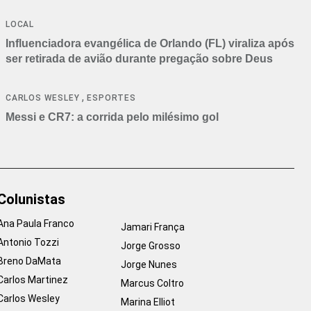
LOCAL
Influenciadora evangélica de Orlando (FL) viraliza após
ser retirada de avião durante pregação sobre Deus
,
CARLOS WESLEY
ESPORTES
Messi e CR7: a corrida pelo milésimo gol
Colunistas
Ana Paula Franco
Jamari França
Antonio Tozzi
Jorge Grosso
Breno DaMata
Jorge Nunes
Carlos Martinez
Marcus Coltro
Carlos Wesley
Marina Elliot