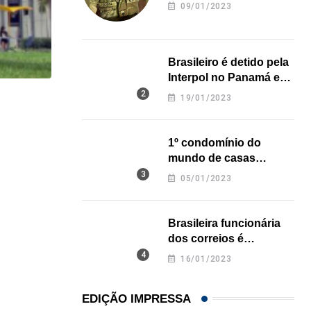
revela onde deixou o
09/01/2023
corpo
Brasileiro é detido pela
Interpol no Panamá e
pode pegar prisão
19/01/2023
HISTÓRICO
perpétua nos EUA
Açaí é reconhecido oficialmente como fruto brasi
1º condomínio do
21/01/2026
mundo de casas
impressas em 3D é
05/01/2023
inaugurado no Texas
Brasileira funcionária
dos correios é
assassinada a facadas
16/01/2023
na Califórnia
EDIÇÃO IMPRESSA