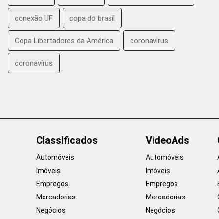
conexão UF
copa do brasil
Copa Libertadores da América
coronavirus
coronavírus
Classificados
VideoAds
Automóveis
Automóveis
Imóveis
Imóveis
Empregos
Empregos
Mercadorias
Mercadorias
Negócios
Negócios