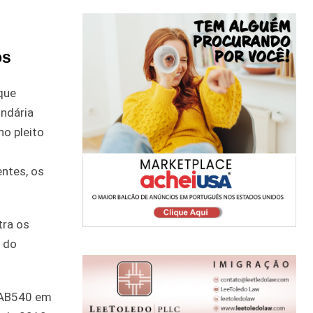
os
que
ndária
no pleito
entes, os
tra os
e do
à AB540 em