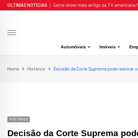
Skip
ÚLTIMAS NOTÍCIAS
|
Game show mais antigo da TV americana faz
to
content
Automóveis
Imóveis
Emp
Home
Histórico
Decisão da Corte Suprema pode reavivar a
HISTÓRICO
Decisão da Corte Suprema pode