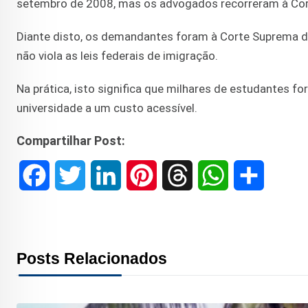
setembro de 2008, mas os advogados recorreram à Cort
Diante disto, os demandantes foram à Corte Suprema da
não viola as leis federais de imigração.
Na prática, isto significa que milhares de estudantes f
universidade a um custo acessível.
Compartilhar Post:
F
T
L
P
T
W
S
a
w
i
i
h
h
h
c
i
n
n
r
a
a
Posts Relacionados
e
t
k
t
e
t
r
b
t
e
e
a
s
e