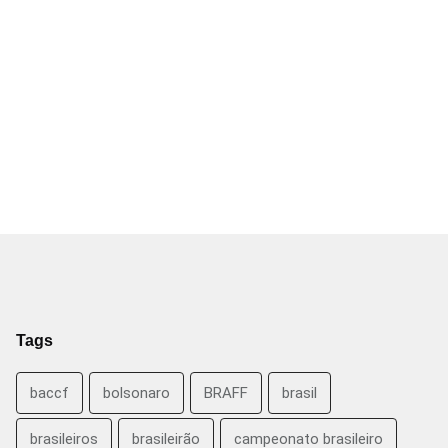
Tags
baccf
bolsonaro
BRAFF
brasil
brasileiros
brasileirão
campeonato brasileiro