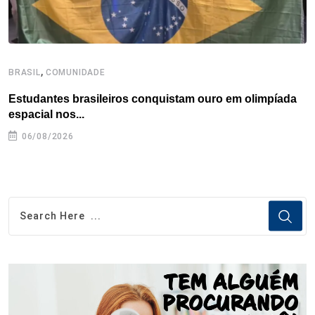
,
BRASIL
COMUNIDADE
C
Estudantes brasileiros conquistam ouro em olimpíada
P
espacial nos...
06/08/2026