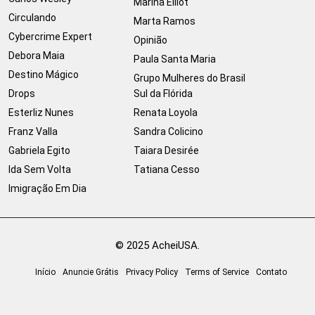
Marina Elliot
Circulando
Marta Ramos
Cybercrime Expert
Opinião
Debora Maia
Paula Santa Maria
Destino Mágico
Grupo Mulheres do Brasil
Drops
Sul da Flórida
Esterliz Nunes
Renata Loyola
Franz Valla
Sandra Colicino
Gabriela Egito
Taiara Desirée
Ida Sem Volta
Tatiana Cesso
Imigração Em Dia
© 2025 AcheiUSA.
Início
Anuncie Grátis
Privacy Policy
Terms of Service
Contato