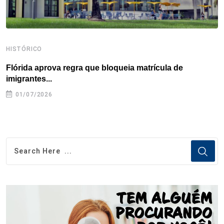
HISTÓRICO
H
Flórida aprova regra que bloqueia matrícula de
A
imigrantes...
01/07/2026