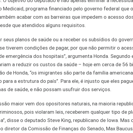
. O objetivo do deputado é não apenas eliminar a necessid
o Medicaid, programa financiado pelo governo federal que 
 também acabar com as barreiras que impedem o acesso do
esde que atendidos alguns requisitos.
 seus planos de saúde ou a receber os subsídios do govern
se tiverem condições de pagar, por que não permitir o aces
 de emergência dos hospitais”, argumenta Honda. Segundo e
ariam a reduzir os custos da saúde – hoje em cerca de 56 b
ão de Honda, “os imigrantes são parte da família americana
ara a estrutura do país”. Para ele, é injusto que eles pag
as de saúde, e não possam usufruir dos serviços.
ssão maior vem dos opositores naturais, na maioria republi
iminosos, pois violaram leis, receberem qualquer tipo de p
a”, disse o deputado Steve King, republicano de Iowa. Mas o
 do diretor da Comissão de Finanças do Senado, Max Baucus