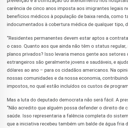
prevenção e a otimização do atendimento nos hospitais
carência de cinco anos imposta aos imigrantes legais n
benefícios médicos à população de baixa renda, como
indocumentados à cobertura médica de qualquer tipo, d
“Residentes permanentes devem estar aptos a contratar
o caso. Quanto aos que ainda não têm o status regular, 
planos privados? Isso levaria menos gente aos setores
estrangeiros são geralmente jovens e saudáveis, e ajud
dólares ao ano – para os cidadãos americanos. Na opini
nossas comunidades e da nossa economia, contribuindo p
impostos, no qual estão incluídos os custos de program
Mas a luta do deputado democrata não será fácil. A pre
“Não acredito que alguém possa defender o direito de cr
saúde. Isso representaria a falência completa do sistem
que a iniciativa recebeu também um balde de água fria