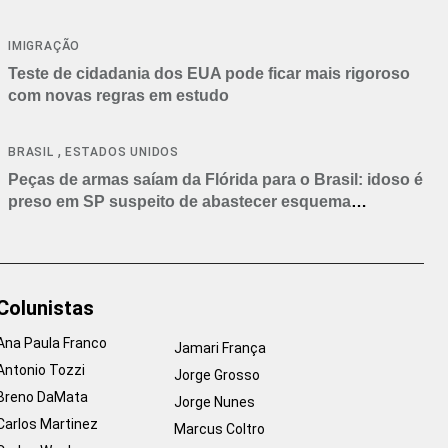
IMIGRAÇÃO
Teste de cidadania dos EUA pode ficar mais rigoroso
com novas regras em estudo
,
BRASIL
ESTADOS UNIDOS
Peças de armas saíam da Flórida para o Brasil: idoso é
preso em SP suspeito de abastecer esquema
criminoso
Colunistas
Ana Paula Franco
Jamari França
Antonio Tozzi
Jorge Grosso
Breno DaMata
Jorge Nunes
Carlos Martinez
Marcus Coltro