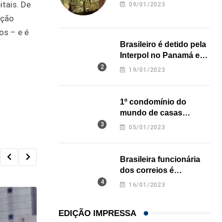
revela onde deixou o
tais. De
09/01/2023
corpo
ação
os – e é
Brasileiro é detido pela
Interpol no Panamá e
pode pegar prisão
19/01/2023
perpétua nos EUA
1º condomínio do
mundo de casas
impressas em 3D é
05/01/2023
inaugurado no Texas
Brasileira funcionária
dos correios é
assassinada a facadas
16/01/2023
na Califórnia
EDIÇÃO IMPRESSA