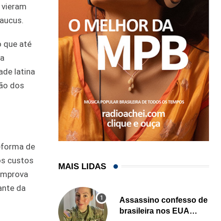
 vieram
Baucus.
 que até
da
ade latina
são dos
eforma de
os custos
MAIS LIDAS
comprova
ante da
Assassino confesso de
brasileira nos EUA