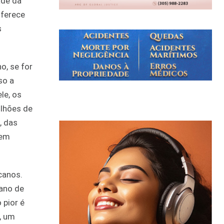
ade da
oferece
s
o, se for
so a
le, os
ilhões de
, das
uem
canos.
lano de
 pior é
, um