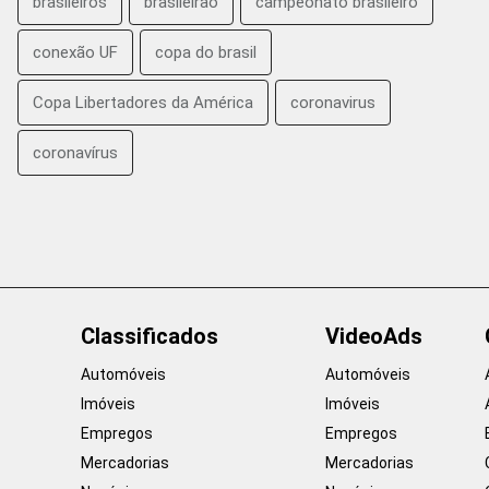
brasileiros
brasileirão
campeonato brasileiro
conexão UF
copa do brasil
Copa Libertadores da América
coronavirus
coronavírus
Classificados
VideoAds
Automóveis
Automóveis
Imóveis
Imóveis
Empregos
Empregos
Mercadorias
Mercadorias