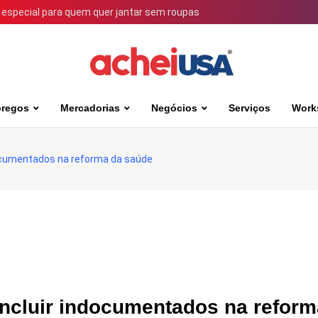
 especial para quem quer jantar sem roupas
regos
Mercadorias
Negócios
Serviços
Work
documentados na reforma da saúde
incluir indocumentados na reform