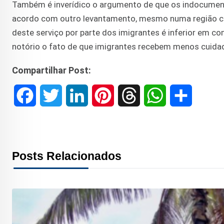
Também é inverídico o argumento de que os indocumen
acordo com outro levantamento, mesmo numa região chei
deste serviço por parte dos imigrantes é inferior em c
notório o fato de que imigrantes recebem menos cuida
Compartilhar Post:
F
T
L
P
T
W
S
a
w
i
i
h
h
h
c
i
n
n
r
a
a
Posts Relacionados
e
t
k
t
e
t
r
b
t
e
e
a
s
e
o
e
d
r
d
A