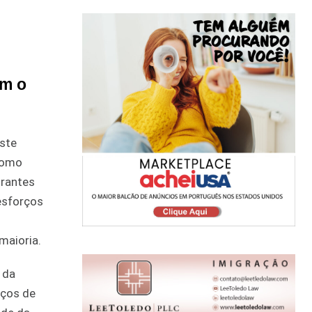
am o
este
 como
grantes
 esforços
maioria.
 da
iços de