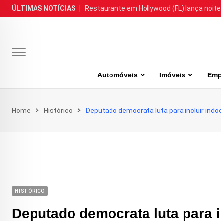
Skip
ÚLTIMAS NOTÍCIAS
|
Restaurante em Hollywood (FL) lança noite
to
content
Automóveis
Imóveis
Emp
Home
Histórico
Deputado democrata luta para incluir in
HISTÓRICO
Deputado democrata luta para 