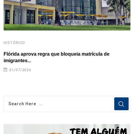
t
HISTÓRICO
H
Flórida aprova regra que bloqueia matrícula de
A
imigrantes...
01/07/2026