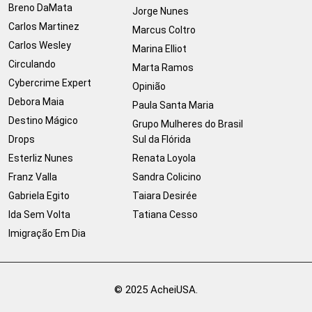
Breno DaMata
Jorge Nunes
Carlos Martinez
Marcus Coltro
Carlos Wesley
Marina Elliot
Circulando
Marta Ramos
Cybercrime Expert
Opinião
Debora Maia
Paula Santa Maria
Destino Mágico
Grupo Mulheres do Brasil
Drops
Sul da Flórida
Esterliz Nunes
Renata Loyola
Franz Valla
Sandra Colicino
Gabriela Egito
Taiara Desirée
Ida Sem Volta
Tatiana Cesso
Imigração Em Dia
© 2025 AcheiUSA.