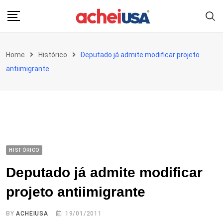
Skip
to
content
Home
Histórico
Deputado já admite modificar projeto
antiimigrante
HISTÓRICO
Deputado já admite modificar
projeto antiimigrante
BY
ACHEIUSA
19/01/2011