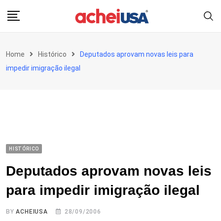
Skip
to
content
Home
Histórico
Deputados aprovam novas leis para
impedir imigração ilegal
HISTÓRICO
Deputados aprovam novas leis
para impedir imigração ilegal
BY
ACHEIUSA
28/09/2006