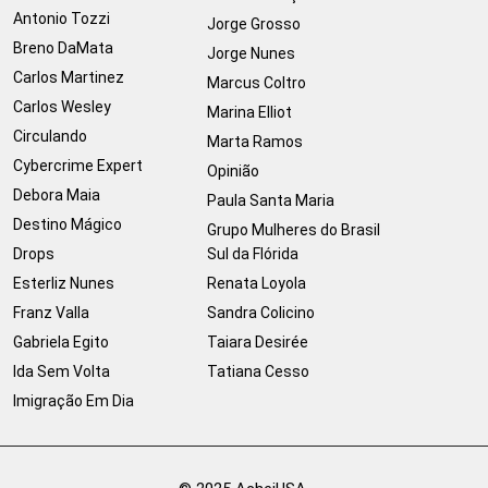
Antonio Tozzi
Jorge Grosso
Breno DaMata
Jorge Nunes
Carlos Martinez
Marcus Coltro
Carlos Wesley
Marina Elliot
Circulando
Marta Ramos
Cybercrime Expert
Opinião
Debora Maia
Paula Santa Maria
Destino Mágico
Grupo Mulheres do Brasil
Drops
Sul da Flórida
Esterliz Nunes
Renata Loyola
Franz Valla
Sandra Colicino
Gabriela Egito
Taiara Desirée
Ida Sem Volta
Tatiana Cesso
Imigração Em Dia