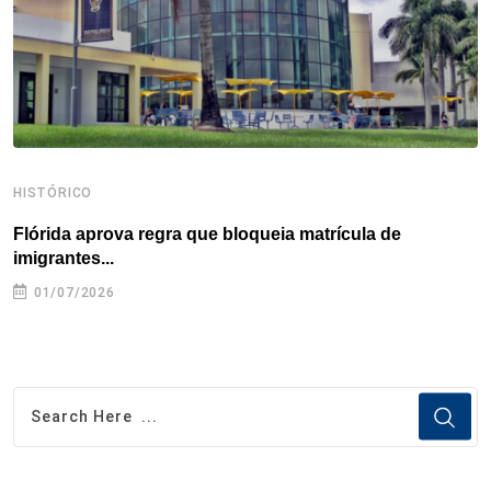
k
n
s
p
t
HISTÓRICO
H
Flórida aprova regra que bloqueia matrícula de
A
imigrantes...
01/07/2026