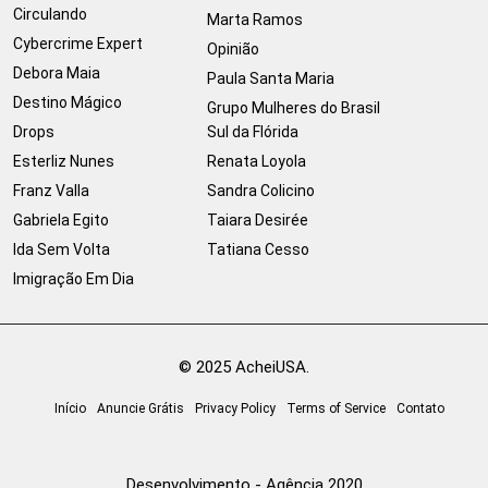
Circulando
Marta Ramos
Cybercrime Expert
Opinião
Debora Maia
Paula Santa Maria
Destino Mágico
Grupo Mulheres do Brasil
Drops
Sul da Flórida
Esterliz Nunes
Renata Loyola
Franz Valla
Sandra Colicino
Gabriela Egito
Taiara Desirée
Ida Sem Volta
Tatiana Cesso
Imigração Em Dia
© 2025 AcheiUSA.
Início
Anuncie Grátis
Privacy Policy
Terms of Service
Contato
Desenvolvimento - Agência 2020