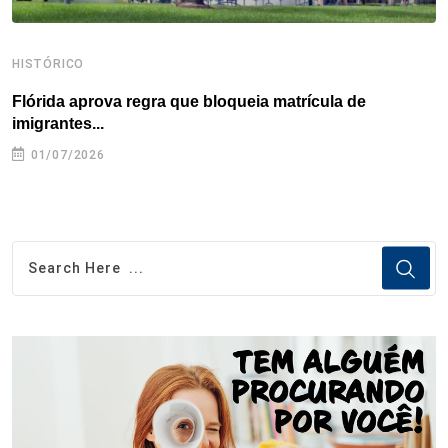
HISTÓRICO
H
Flórida aprova regra que bloqueia matrícula de
A
imigrantes...
01/07/2026