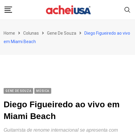
Skip
to
content
Home
Colunas
Gene De Souza
Diego Figueiredo ao vivo
em Miami Beach
GENE DE SOUZA
MÚSICA
Diego Figueiredo ao vivo em
Miami Beach
Guitarrista de renome internacional se apresenta com