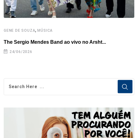
,
GENE DE SOUZA
MÚSICA
G
The Sergio Mendes Band ao vivo no Arsht...
F
24/06/2026