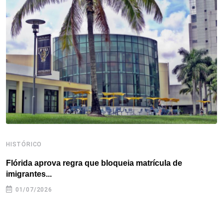
o
e
d
r
d
A
o
r
I
e
s
p
k
n
s
p
t
HISTÓRICO
H
Flórida aprova regra que bloqueia matrícula de
A
imigrantes...
01/07/2026