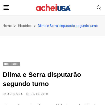
Skip
to
content
Home
Histórico
Dilma e Serra disputarão segundo turno
HISTÓRICO
Dilma e Serra disputarão
segundo turno
BY
ACHEIUSA
03/10/2010