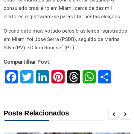
consulado brasileiro em Miami, cerca de dez mil
eleitores registraram-se para votar nestas eleições.
O candidato mais votado pelos brasileiros registrados
em Miami foi José Serra (PSDB), seguido de Marina
Silva (PV) e Dilma Roussef (PT).
Compartilhar Post:
F
T
L
P
T
W
S
a
w
i
i
h
h
h
c
i
n
n
r
a
a
Posts Relacionados
e
t
k
t
e
t
r
b
t
e
e
a
s
e