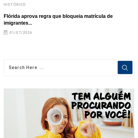
HISTÓRICO
H
Flórida aprova regra que bloqueia matrícula de
A
imigrantes...
01/07/2026