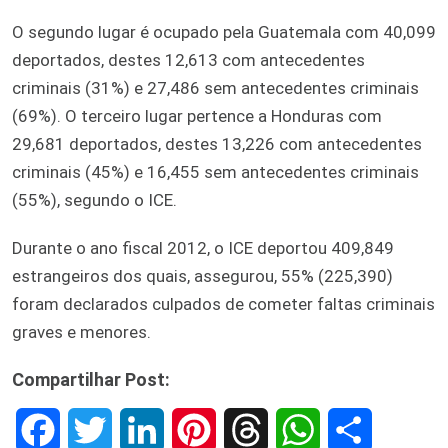
O segundo lugar é ocupado pela Guatemala com 40,099
deportados, destes 12,613 com antecedentes
criminais (31%) e 27,486 sem antecedentes criminais
(69%). O terceiro lugar pertence a Honduras com
29,681 deportados, destes 13,226 com antecedentes
criminais (45%) e 16,455 sem antecedentes criminais
(55%), segundo o ICE.
Durante o ano fiscal 2012, o ICE deportou 409,849
estrangeiros dos quais, assegurou, 55% (225,390)
foram declarados culpados de cometer faltas criminais
graves e menores.
Compartilhar Post:
F
T
L
P
T
W
S