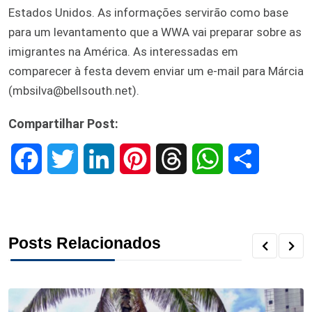
Estados Unidos. As informações servirão como base
para um levantamento que a WWA vai preparar sobre as
imigrantes na América. As interessadas em
comparecer à festa devem enviar um e-mail para Márcia
(mbsilva@bellsouth.net).
Compartilhar Post:
F
T
L
P
T
W
S
a
w
i
i
h
h
h
c
i
n
n
r
a
a
Posts Relacionados
e
t
k
t
e
t
r
b
t
e
e
a
s
e
o
e
d
r
d
A