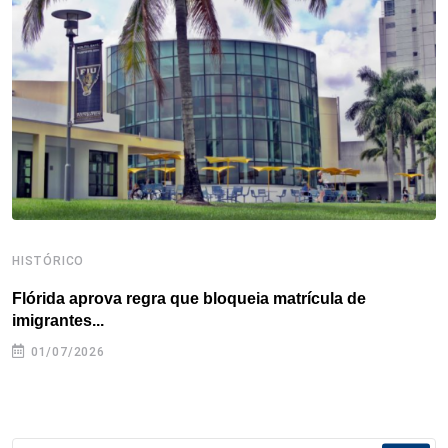
o
r
I
e
s
p
k
n
s
p
t
HISTÓRICO
H
Flórida aprova regra que bloqueia matrícula de
A
imigrantes...
01/07/2026