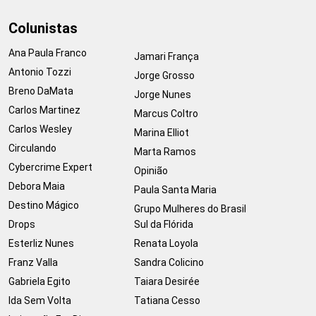
Colunistas
Ana Paula Franco
Jamari França
Antonio Tozzi
Jorge Grosso
Breno DaMata
Jorge Nunes
Carlos Martinez
Marcus Coltro
Carlos Wesley
Marina Elliot
Circulando
Marta Ramos
Cybercrime Expert
Opinião
Debora Maia
Paula Santa Maria
Destino Mágico
Grupo Mulheres do Brasil
Drops
Sul da Flórida
Esterliz Nunes
Renata Loyola
Franz Valla
Sandra Colicino
Gabriela Egito
Taiara Desirée
Ida Sem Volta
Tatiana Cesso