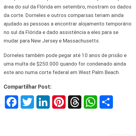
área do sul da Flórida em setembro, mostram os dados
da corte. Dorneles e outros comparsas teriam ainda
ajudado as pessoas a encontrar alojamento temporário
no sul da Flórida e dado assistência a eles para se
mudar para New Jersey e Massachusetts.
Dorneles também pode pegar até 10 anos de prisão e
uma multa de $250.000 quando for condenado ainda
este ano numa corte federal em West Palm Beach.
Compartilhar Post:
F
T
L
P
T
W
S
a
w
i
i
h
h
h
c
i
n
n
r
a
a