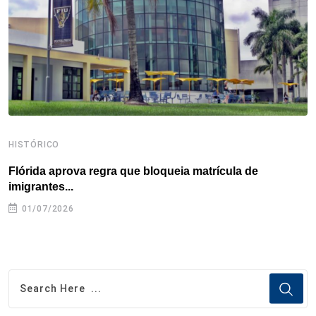
k
n
s
p
t
HISTÓRICO
H
Flórida aprova regra que bloqueia matrícula de
A
imigrantes...
01/07/2026