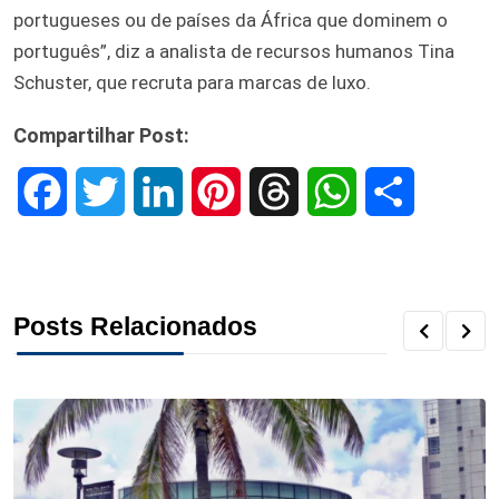
portugueses ou de países da África que dominem o
português”, diz a analista de recursos humanos Tina
Schuster, que recruta para marcas de luxo.
Compartilhar Post:
F
T
L
P
T
W
S
a
w
i
i
h
h
h
c
i
n
n
r
a
a
Posts Relacionados
e
t
k
t
e
t
r
b
t
e
e
a
s
e
o
e
d
r
d
A
o
r
I
e
s
p