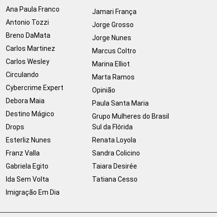
Ana Paula Franco
Jamari França
Antonio Tozzi
Jorge Grosso
Breno DaMata
Jorge Nunes
Carlos Martinez
Marcus Coltro
Carlos Wesley
Marina Elliot
Circulando
Marta Ramos
Cybercrime Expert
Opinião
Debora Maia
Paula Santa Maria
Destino Mágico
Grupo Mulheres do Brasil
Drops
Sul da Flórida
Esterliz Nunes
Renata Loyola
Franz Valla
Sandra Colicino
Gabriela Egito
Taiara Desirée
Ida Sem Volta
Tatiana Cesso
Imigração Em Dia