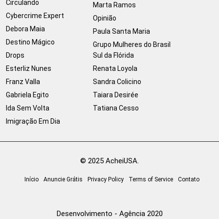
Circulando
Marta Ramos
Cybercrime Expert
Opinião
Debora Maia
Paula Santa Maria
Destino Mágico
Grupo Mulheres do Brasil
Drops
Sul da Flórida
Esterliz Nunes
Renata Loyola
Franz Valla
Sandra Colicino
Gabriela Egito
Taiara Desirée
Ida Sem Volta
Tatiana Cesso
Imigração Em Dia
© 2025 AcheiUSA.
Início
Anuncie Grátis
Privacy Policy
Terms of Service
Contato
Desenvolvimento - Agência 2020