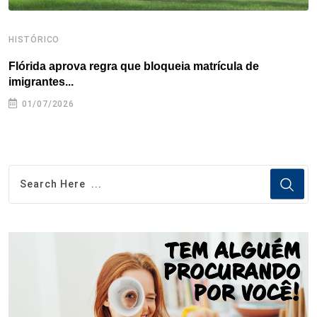
HISTÓRICO
H
Flórida aprova regra que bloqueia matrícula de
A
imigrantes...
01/07/2026