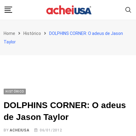
Skip
to
content
Home
Histórico
DOLPHINS CORNER: O adeus de Jason
Taylor
HISTÓRICO
DOLPHINS CORNER: O adeus
de Jason Taylor
BY
ACHEIUSA
06/01/2012