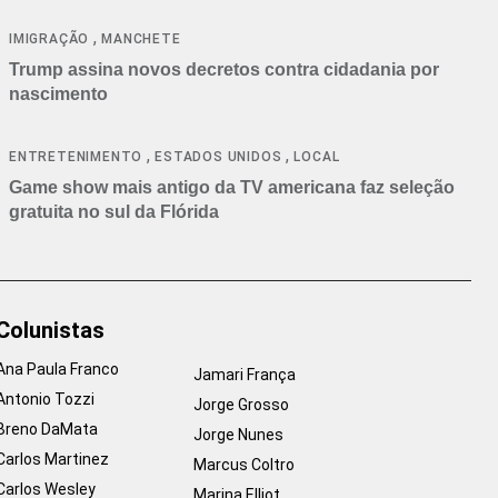
cancelamentos
,
IMIGRAÇÃO
MANCHETE
Trump assina novos decretos contra cidadania por
nascimento
,
,
ENTRETENIMENTO
ESTADOS UNIDOS
LOCAL
Game show mais antigo da TV americana faz seleção
gratuita no sul da Flórida
Colunistas
Ana Paula Franco
Jamari França
Antonio Tozzi
Jorge Grosso
Breno DaMata
Jorge Nunes
Carlos Martinez
Marcus Coltro
Carlos Wesley
Marina Elliot