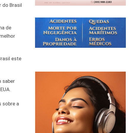
 do Brasil
na de
 melhor
asil este
m saber
 EUA.
s sobre a