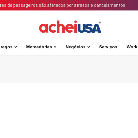
ares de passageiros são afetados por atrasos e cancelamentos
regos
Mercadorias
Negócios
Serviços
Work