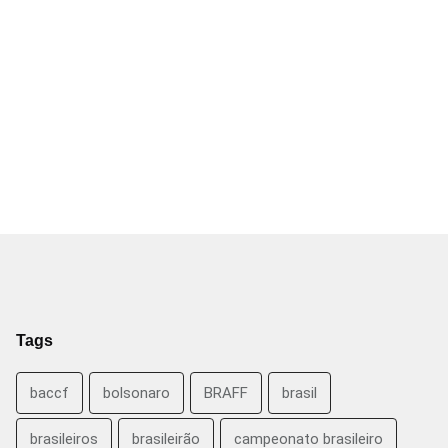
Tags
baccf
bolsonaro
BRAFF
brasil
brasileiros
brasileirão
campeonato brasileiro