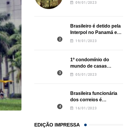
revela onde deixou o
09/01/2023
corpo
Brasileiro é detido pela
Interpol no Panamá e
pode pegar prisão
19/01/2023
perpétua nos EUA
1º condomínio do
mundo de casas
impressas em 3D é
05/01/2023
inaugurado no Texas
Brasileira funcionária
dos correios é
assassinada a facadas
16/01/2023
na Califórnia
HISTÓRICO
EDIÇÃO IMPRESSA