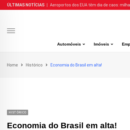
Skip
ÚLTIMAS NOTÍCIAS
|
Aeroportos dos EUA têm dia de caos: milh
to
content
Automóveis
Imóveis
Emp
Home
Histórico
Economia do Brasil em alta!
HISTÓRICO
Economia do Brasil em alta!