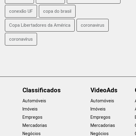
conexão UF
copa do brasil
Copa Libertadores da América
coronavirus
coronavírus
Classificados
VideoAds
Automóveis
Automóveis
Imóveis
Imóveis
Empregos
Empregos
Mercadorias
Mercadorias
Negócios
Negócios