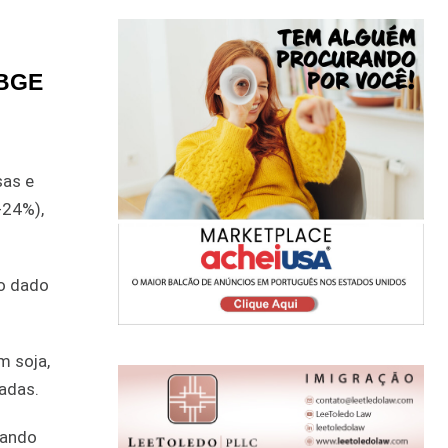
IBGE
sas e
+24%),
mo dado
m soja,
ladas.
rando