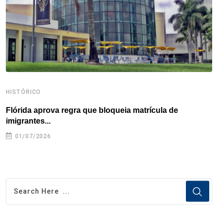
k
n
s
p
t
HISTÓRICO
H
Flórida aprova regra que bloqueia matrícula de
A
imigrantes...
01/07/2026