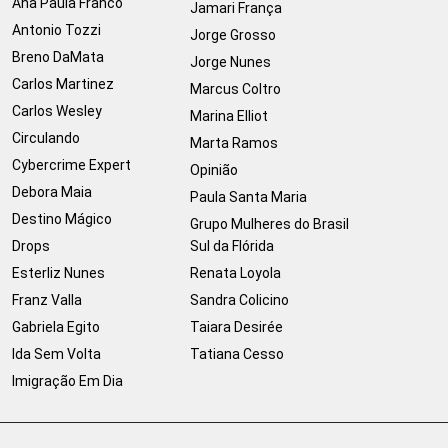
Ana Paula Franco
Jamari França
Antonio Tozzi
Jorge Grosso
Breno DaMata
Jorge Nunes
Carlos Martinez
Marcus Coltro
Carlos Wesley
Marina Elliot
Circulando
Marta Ramos
Cybercrime Expert
Opinião
Debora Maia
Paula Santa Maria
Destino Mágico
Grupo Mulheres do Brasil
Drops
Sul da Flórida
Esterliz Nunes
Renata Loyola
Franz Valla
Sandra Colicino
Gabriela Egito
Taiara Desirée
Ida Sem Volta
Tatiana Cesso
Imigração Em Dia