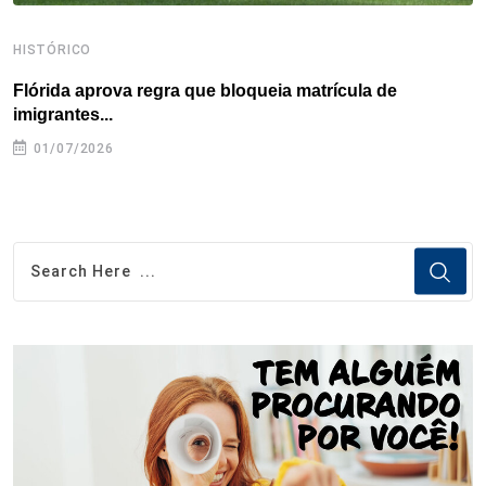
HISTÓRICO
H
Flórida aprova regra que bloqueia matrícula de
A
imigrantes...
01/07/2026