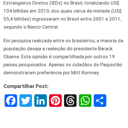
Estrangeiros Diretos (IEDs) no Brasil, totalizando US$
104 bilhões em 2010, dos quais cerca de metade (US$
55,4 bilhões) ingressaram no Brasil entre 2001 e 2011,
segundo o Banco Central.
Em pesquisa realizada entre os brasileiros, a maioria da
população deseja a reeleição do presidente Barack
Obama. Esta opinião é compartilhada por outros 19
países pesquisados. Apenas os cidadãos do Paquistão
demonstraram preferência por Mitt Romney.
Compartilhar Post:
F
T
L
P
T
W
S
a
w
i
i
h
h
h
c
i
n
n
r
a
a