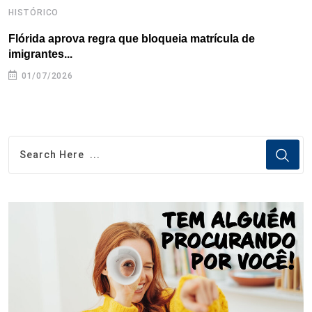
HISTÓRICO
H
Flórida aprova regra que bloqueia matrícula de
A
imigrantes...
01/07/2026