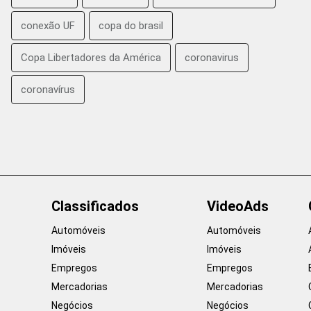
conexão UF
copa do brasil
Copa Libertadores da América
coronavirus
coronavírus
Classificados
VideoAds
Automóveis
Automóveis
Imóveis
Imóveis
Empregos
Empregos
Mercadorias
Mercadorias
Negócios
Negócios