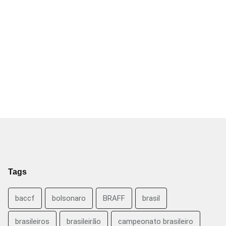
Tags
baccf
bolsonaro
BRAFF
brasil
brasileiros
brasileirão
campeonato brasileiro