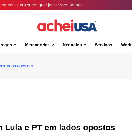
 especial para quem quer jantar sem roupas
regos
Mercadorias
Negócios
Serviços
Work
em lados opostos
 Lula e PT em lados opostos