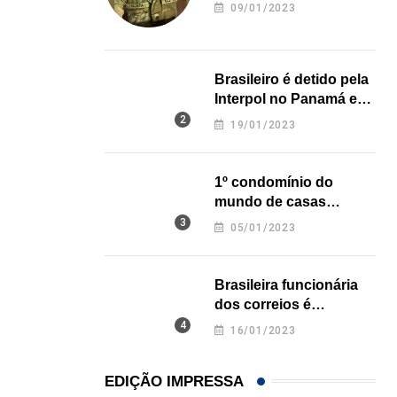
revela onde deixou o
09/01/2023
corpo
21/01/2026
Brasileiro é detido pela
Interpol no Panamá e
pode pegar prisão
19/01/2023
perpétua nos EUA
1º condomínio do
mundo de casas
impressas em 3D é
05/01/2023
inaugurado no Texas
Brasileira funcionária
dos correios é
assassinada a facadas
16/01/2023
na Califórnia
EDIÇÃO IMPRESSA