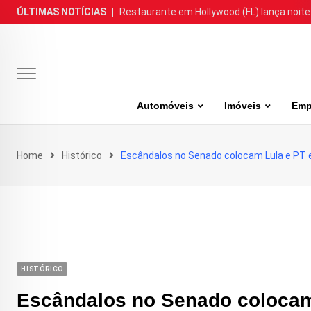
Skip
ÚLTIMAS NOTÍCIAS
|
Restaurante em Hollywood (FL) lança noite
to
content
Automóveis
Imóveis
Emp
Home
Histórico
Escândalos no Senado colocam Lula e PT 
HISTÓRICO
Escândalos no Senado colocam