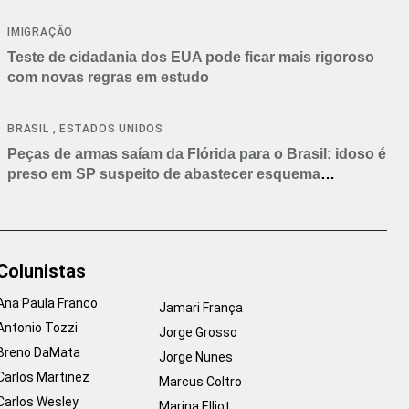
IMIGRAÇÃO
Teste de cidadania dos EUA pode ficar mais rigoroso
com novas regras em estudo
,
BRASIL
ESTADOS UNIDOS
Peças de armas saíam da Flórida para o Brasil: idoso é
preso em SP suspeito de abastecer esquema
criminoso
Colunistas
Ana Paula Franco
Jamari França
Antonio Tozzi
Jorge Grosso
Breno DaMata
Jorge Nunes
Carlos Martinez
Marcus Coltro
Carlos Wesley
Marina Elliot