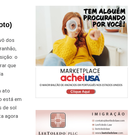
oto)
ivô dos
ranhão,
sição: o
rar que
da
m ato
o está em
s de sol
ta agora