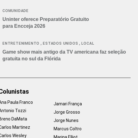
COMUNIDADE
Uninter oferece Preparatório Gratuito
para Encceja 2026
,
,
ENTRETENIMENTO
ESTADOS UNIDOS
LOCAL
Game show mais antigo da TV americana faz seleção
gratuita no sul da Flórida
Colunistas
Ana Paula Franco
Jamari França
Antonio Tozzi
Jorge Grosso
Breno DaMata
Jorge Nunes
Carlos Martinez
Marcus Coltro
Carlos Wesley
Marina Elliot