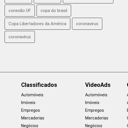
conexão UF
copa do brasil
Copa Libertadores da América
coronavirus
coronavírus
Classificados
VideoAds
Automóveis
Automóveis
Imóveis
Imóveis
Empregos
Empregos
Mercadorias
Mercadorias
Negócios
Negócios