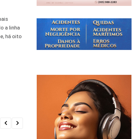
mais
o a linha
, há oito