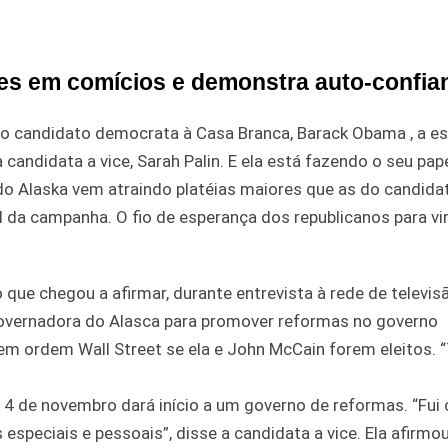
ões em comícios e demonstra auto-confia
o candidato democrata à Casa Branca, Barack Obama , a e
candidata a vice, Sarah Palin. E ela está fazendo o seu pape
do Alaska vem atraindo platéias maiores que as do candida
da campanha. O fio de esperança dos republicanos para vir
que chegou a afirmar, durante entrevista à rede de televis
governadora do Alasca para promover reformas no governo
em ordem Wall Street se ela e John McCain forem eleitos. 
ia 4 de novembro dará início a um governo de reformas. “Fui
especiais e pessoais”, disse a candidata a vice. Ela afirmo