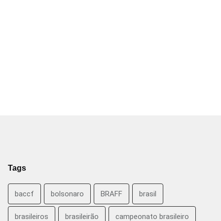
Tags
baccf
bolsonaro
BRAFF
brasil
brasileiros
brasileirão
campeonato brasileiro