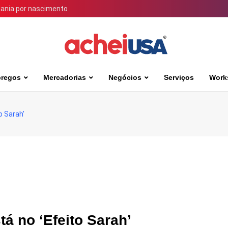
dania por nascimento
regos
Mercadorias
Negócios
Serviços
Work
o Sarah’
á no ‘Efeito Sarah’