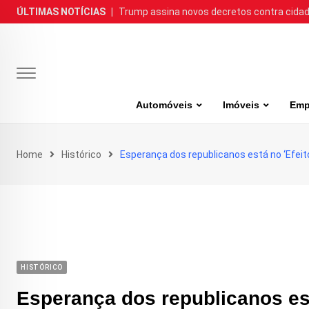
Skip
ÚLTIMAS NOTÍCIAS
|
Trump assina novos decretos contra cida
to
content
Automóveis
Imóveis
Emp
Home
Histórico
Esperança dos republicanos está no ‘Efeit
HISTÓRICO
Esperança dos republicanos est