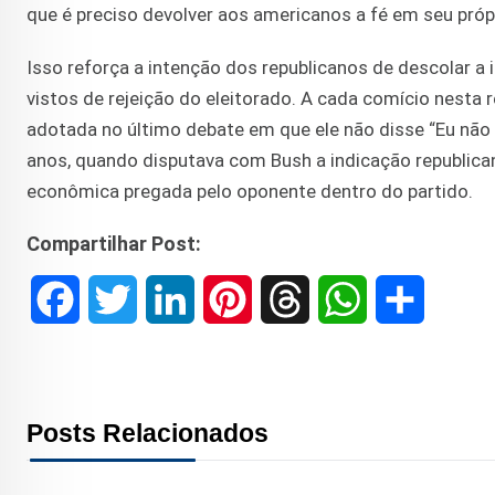
que é preciso devolver aos americanos a fé em seu próp
Isso reforça a intenção dos republicanos de descolar a
vistos de rejeição do eleitorado. A cada comício nesta r
adotada no último debate em que ele não disse “Eu não 
anos, quando disputava com Bush a indicação republicana 
econômica pregada pelo oponente dentro do partido.
Compartilhar Post:
F
T
L
P
T
W
S
a
w
i
i
h
h
h
c
i
n
n
r
a
a
Posts Relacionados
e
t
k
t
e
t
r
b
t
e
e
a
s
e