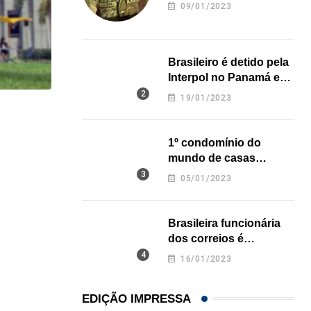
revela onde deixou o
09/01/2023
corpo
Brasileiro é detido pela
Interpol no Panamá e
pode pegar prisão
19/01/2023
perpétua nos EUA
HISTÓRICO
1º condomínio do
Açaí é reconhecido oficialmente como fruto brasi
mundo de casas
21/01/2026
impressas em 3D é
05/01/2023
inaugurado no Texas
Brasileira funcionária
dos correios é
assassinada a facadas
16/01/2023
na Califórnia
EDIÇÃO IMPRESSA