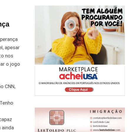
nça
sperança
l, apesar
to nos
ar o jogo
ão CNN,
“Tenho
 capaz
u ainda